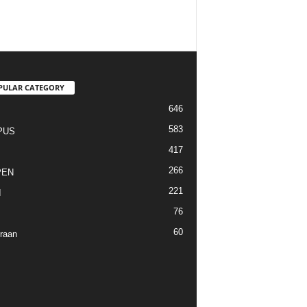
PULAR CATEGORY
646
I
583
PUS
417
266
PEN
221
I
76
60
raan