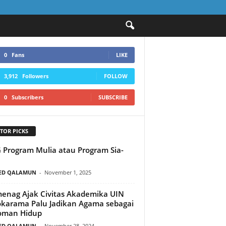
0
Fans
LIKE
3,912
Followers
FOLLOW
0
Subscribers
SUBSCRIBE
TOR PICKS
Program Mulia atau Program Sia-
ED QALAMUN
-
November 1, 2025
nag Ajak Civitas Akademika UIN
karama Palu Jadikan Agama sebagai
oman Hidup
ED QALAMUN
-
November 28, 2024