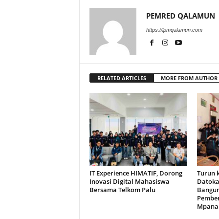
PEMRED QALAMUN
https://lpmqalamun.com
RELATED ARTICLES
MORE FROM AUTHOR
IT Experience HIMATIF, Dorong
Turun 
Inovasi Digital Mahasiswa
Datoka
Bersama Telkom Palu
Bangun
Pembe
Mpana