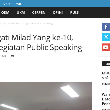
OPINI
PUISI
OKM
UKM
CERPEN
OPINI
PUISI
0, HMPS MPI Gelar Kegiatan Public Speaking
ti Milad Yang ke-10,
giatan Public Speaking
370
0
EDI
MBG 
sia?
PEMR
Wame
Dato
Ped
PEMR