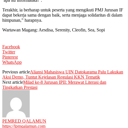
‘apa itu informatika?’.
Terakhir, ia berharap untuk peserta yang mengikuti PMJ Jurusan IF
dapat bekerja sama dengan baik, serta menjaga solidaritas di dalam
himpunan,” harapnya.
Wartawan Magang: Aesdisa, Serenity, Cleofin, Sea, Sopi
Facebook
Twitter
Pinterest
WhatsApp
Previous article
Aliansi Mahasiswa UIN Datokarama Palu Lakukan
Aksi Demo, Tuntut Kejelasan Regulasi KKN Tematik
Next article
Milad ke-8 Jurusan IPII: Merawat Literasi dan
Tingkatkan Prestasi
PEMRED QALAMUN
https://lpmqalamun.com