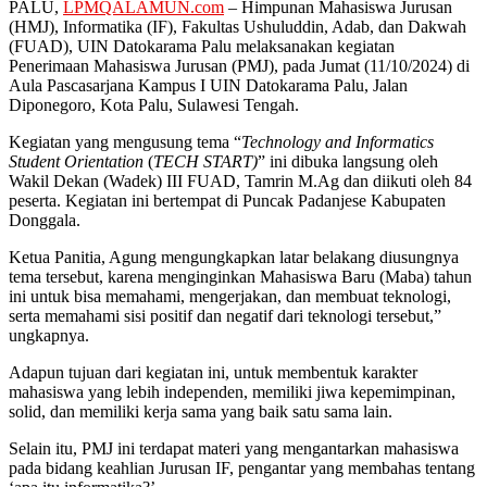
PALU,
LPMQALAMUN.com
– Himpunan Mahasiswa Jurusan
(HMJ), Informatika (IF), Fakultas Ushuluddin, Adab, dan Dakwah
(FUAD), UIN Datokarama Palu melaksanakan kegiatan
Penerimaan Mahasiswa Jurusan (PMJ), pada Jumat (11/10/2024) di
Aula Pascasarjana Kampus I UIN Datokarama Palu, Jalan
Diponegoro, Kota Palu, Sulawesi Tengah.
Kegiatan yang mengusung tema “
Technology and Informatics
Student Orientation
(
TECH START)
” ini dibuka langsung oleh
Wakil Dekan (Wadek) III FUAD, Tamrin M.Ag dan diikuti oleh 84
peserta. Kegiatan ini bertempat di Puncak Padanjese Kabupaten
Donggala.
Ketua Panitia, Agung mengungkapkan latar belakang diusungnya
tema tersebut, karena menginginkan Mahasiswa Baru (Maba) tahun
ini untuk bisa memahami, mengerjakan, dan membuat teknologi,
serta memahami sisi positif dan negatif dari teknologi tersebut,”
ungkapnya.
Adapun tujuan dari kegiatan ini, untuk membentuk karakter
mahasiswa yang lebih independen, memiliki jiwa kepemimpinan,
solid, dan memiliki kerja sama yang baik satu sama lain.
Selain itu, PMJ ini terdapat materi yang mengantarkan mahasiswa
pada bidang keahlian Jurusan IF, pengantar yang membahas tentang