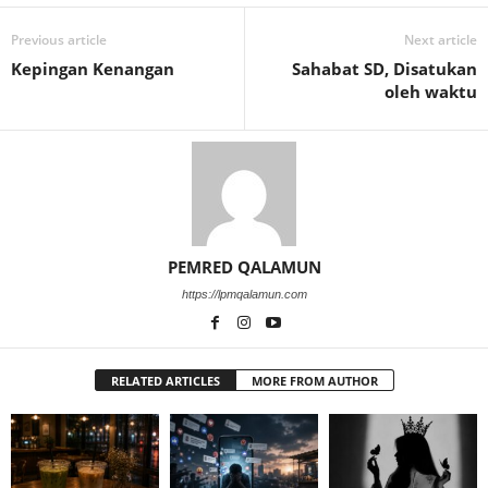
Previous article
Next article
Kepingan Kenangan
Sahabat SD, Disatukan
oleh waktu
PEMRED QALAMUN
https://lpmqalamun.com
RELATED ARTICLES
MORE FROM AUTHOR