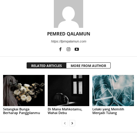
PEMRED QALAMUN
https://lpmqalamun.com
RELATED ARTICLES
MORE FROM AUTHOR
Setangkai Bunga
Di Mana Mahkotamu,
Lelaki yang Memilih
Berharap Panggilanmu
Wahai Debu
Menjadi Tulang