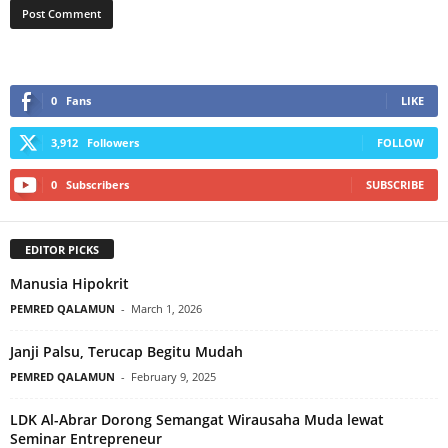
0
Fans
LIKE
3,912
Followers
FOLLOW
0
Subscribers
SUBSCRIBE
EDITOR PICKS
Manusia Hipokrit
PEMRED QALAMUN
-
March 1, 2026
Janji Palsu, Terucap Begitu Mudah
PEMRED QALAMUN
-
February 9, 2025
LDK Al-Abrar Dorong Semangat Wirausaha Muda lewat
Seminar Entrepreneur