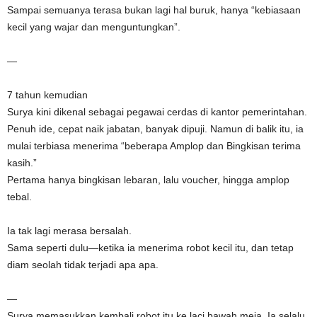
Sampai semuanya terasa bukan lagi hal buruk, hanya “kebiasaan
kecil yang wajar dan menguntungkan”.
—
7 tahun kemudian
Surya kini dikenal sebagai pegawai cerdas di kantor pemerintahan.
Penuh ide, cepat naik jabatan, banyak dipuji. Namun di balik itu, ia
mulai terbiasa menerima “beberapa Amplop dan Bingkisan terima
kasih.”
Pertama hanya bingkisan lebaran, lalu voucher, hingga amplop
tebal.
Ia tak lagi merasa bersalah.
Sama seperti dulu—ketika ia menerima robot kecil itu, dan tetap
diam seolah tidak terjadi apa apa.
—
Surya memasukkan kembali robot itu ke laci bawah meja. Ia selalu