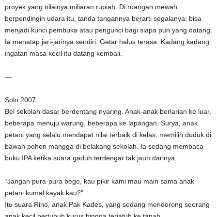
proyek yang nilainya miliaran rupiah. Di ruangan mewah
berpendingin udara itu, tanda tangannya berarti segalanya: bisa
menjadi kunci pembuka atau pengunci bagi siapa pun yang datang.
Ia menatap jari-jarinya sendiri. Getar halus terasa. Kadang kadang
ingatan masa kecil itu datang kembali.
—
Solo 2007
Bel sekolah dasar berdentang nyaring. Anak-anak berlarian ke luar,
beberapa menuju warung, beberapa ke lapangan. Surya, anak
petani yang selalu mendapat nilai terbaik di kelas, memilih duduk di
bawah pohon mangga di belakang sekolah. Ia sedang membaca
buku IPA ketika suara gaduh terdengar tak jauh darinya.
“Jangan pura-pura bego, kau pikir kami mau main sama anak
petani kumal kayak kau?”
Itu suara Rino, anak Pak Kades, yang sedang mendorong seorang
anak kecil bertubuh kurus hingga terjatuh ke tanah.