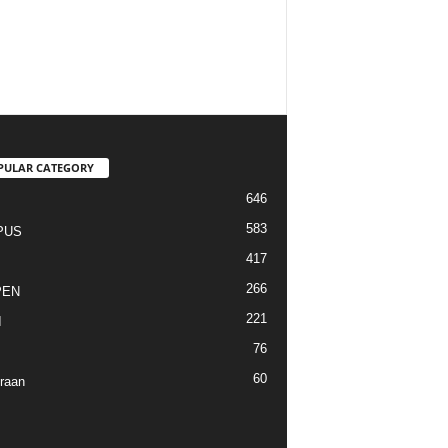
PULAR CATEGORY
646
I
583
PUS
417
266
PEN
221
I
76
60
raan