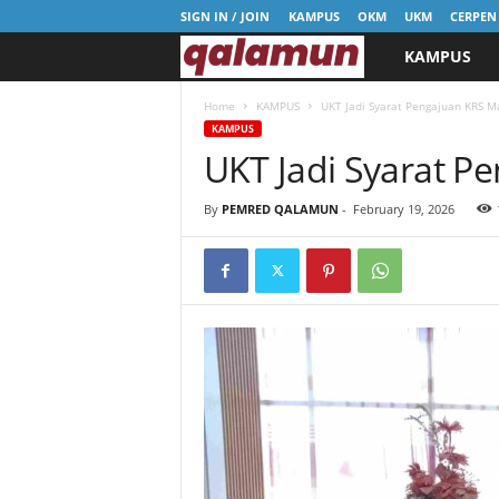
SIGN IN / JOIN
KAMPUS
OKM
UKM
CERPEN
KAMPUS
l
p
Home
KAMPUS
UKT Jadi Syarat Pengajuan KRS 
KAMPUS
UKT Jadi Syarat P
m
q
By
PEMRED QALAMUN
-
February 19, 2026
a
l
a
m
u
n