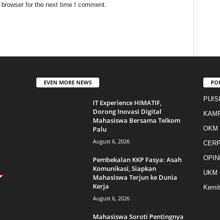
 browser for the next time I comment.
EVEN MORE NEWS
PO
PUIS
IT Experience HIMATIF,
Dorong Inovasi Digital
KAM
Mahasiswa Bersama Telkom
Palu
OKM
August 6, 2026
CER
OPIN
Pembekalan KKP Fasya: Asah
Komunikasi, Siapkan
UKM
Mahasiswa Terjun ke Dunia
Kerja
Kemit
August 6, 2026
Mahasiswa Soroti Pentingnya