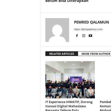
Belum Bisa Diterapkan
PEMRED QALAMUN
https://lpmqalamun.com
RELATED ARTICLES
MORE FROM AUTHOR
IT Experience HIMATIF, Dorong
Pembek
Inovasi Digital Mahasiswa
Komuni
Bersama Telkom Palu
Mahasi