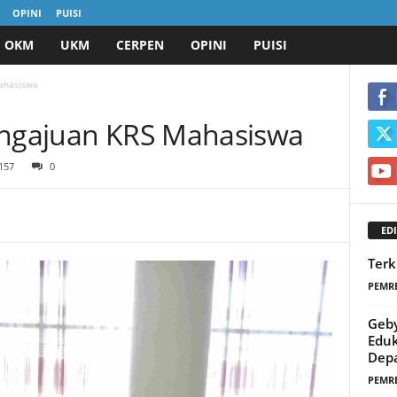
OPINI
PUISI
OKM
UKM
CERPEN
OPINI
PUISI
Mahasiswa
engajuan KRS Mahasiswa
157
0
EDI
Terk
PEMR
Geby
Eduk
Dep
PEMR