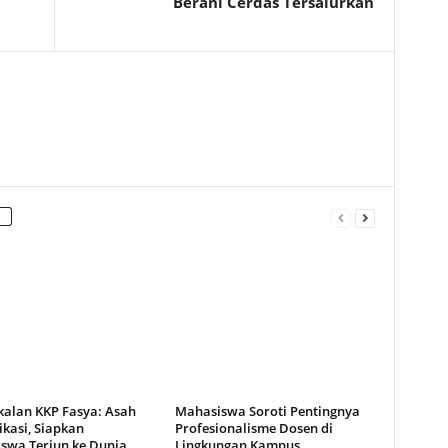
Berani Cerdas Tersalurkan
alan KKP Fasya: Asah
Mahasiswa Soroti Pentingnya
kasi, Siapkan
Profesionalisme Dosen di
swa Terjun ke Dunia
Lingkungan Kampus