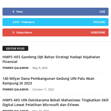
0
Fans
LIKE
3,912
Followers
FOLLOW
0
Subscribers
SUBSCRIBE
EDITOR PICKS
HMPS HES Gandeng OJK Bahas Strategi Hadapi Kejahatan
Finansial
PEMRED QALAMUN
-
May 9, 2025
140 Milyar Dana Pembangunan Gedung UIN Palu Akan
Rampung Di 2023
PEMRED QALAMUN
-
October 11, 2022
HMPS AKS UIN Datokarama Bekali Mahasiswa: Tingkatkan Skill
Digital Lewat Pelatihan Microsoft dan EViews
PEMRED QALAMUN
-
May 10, 2026