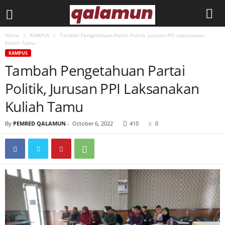
Home
KAMPUS
Tambah Pengetahuan Partai Politik, Jurusan PPI Laksanakan
l
Kuliah Tamu
KAMPUS
p
Tambah Pengetahuan Partai
Politik, Jurusan PPI Laksanakan
m
Kuliah Tamu
q
By
PEMRED QALAMUN
-
October 6, 2022
410
0
a
l
a
m
u