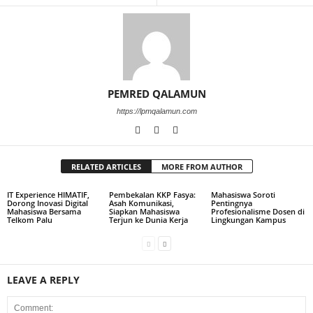
PEMRED QALAMUN
https://lpmqalamun.com
RELATED ARTICLES
MORE FROM AUTHOR
IT Experience HIMATIF,
Pembekalan KKP Fasya:
Mahasiswa Soroti
Dorong Inovasi Digital
Asah Komunikasi,
Pentingnya
Mahasiswa Bersama
Siapkan Mahasiswa
Profesionalisme Dosen di
Telkom Palu
Terjun ke Dunia Kerja
Lingkungan Kampus
LEAVE A REPLY