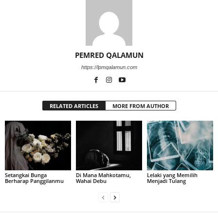
PEMRED QALAMUN
https://lpmqalamun.com
RELATED ARTICLES
MORE FROM AUTHOR
Setangkai Bunga
Di Mana Mahkotamu,
Lelaki yang Memilih
Berharap Panggilanmu
Wahai Debu
Menjadi Tulang