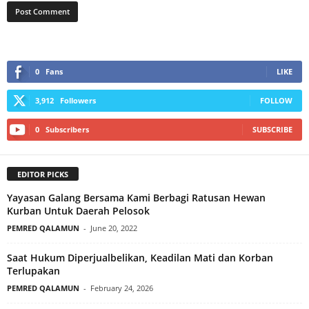
0
Fans
LIKE
3,912
Followers
FOLLOW
0
Subscribers
SUBSCRIBE
EDITOR PICKS
Yayasan Galang Bersama Kami Berbagi Ratusan Hewan
Kurban Untuk Daerah Pelosok
PEMRED QALAMUN
-
June 20, 2022
Saat Hukum Diperjualbelikan, Keadilan Mati dan Korban
Terlupakan
PEMRED QALAMUN
-
February 24, 2026