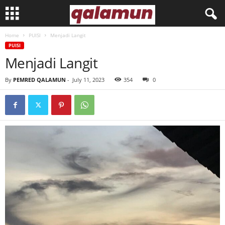
Home
PUISI
Menjadi Langit
l
PUISI
Menjadi Langit
p
By
PEMRED QALAMUN
-
July 11, 2023
354
0
m
q
a
l
a
m
u