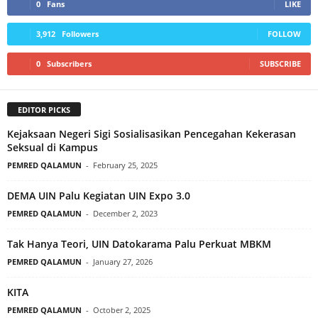
0
Fans
LIKE
3,912
Followers
FOLLOW
0
Subscribers
SUBSCRIBE
EDITOR PICKS
Kejaksaan Negeri Sigi Sosialisasikan Pencegahan Kekerasan
Seksual di Kampus
PEMRED QALAMUN
-
February 25, 2025
DEMA UIN Palu Kegiatan UIN Expo 3.0
PEMRED QALAMUN
-
December 2, 2023
Tak Hanya Teori, UIN Datokarama Palu Perkuat MBKM
PEMRED QALAMUN
-
January 27, 2026
KITA
PEMRED QALAMUN
-
October 2, 2025