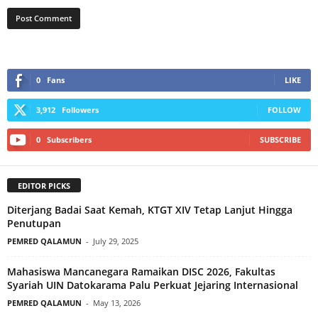
0
Fans
LIKE
3,912
Followers
FOLLOW
0
Subscribers
SUBSCRIBE
EDITOR PICKS
Diterjang Badai Saat Kemah, KTGT XIV Tetap Lanjut Hingga
Penutupan
PEMRED QALAMUN
-
July 29, 2025
Mahasiswa Mancanegara Ramaikan DISC 2026, Fakultas
Syariah UIN Datokarama Palu Perkuat Jejaring Internasional
PEMRED QALAMUN
-
May 13, 2026