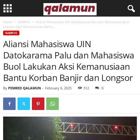
Home
KAMPUS
Aliansi Mahasiswa UIN Datokarama Palu dan Mahasiswa Buol
l
Lakukan Aksi Kemanusiaan Bantu...
KAMPUS
p
Aliansi Mahasiswa UIN
Datokarama Palu dan Mahasiswa
m
Buol Lakukan Aksi Kemanusiaan
q
Bantu Korban Banjir dan Longsor
a
By
PEMRED QALAMUN
-
February 6, 2025
312
0
l
a
m
u