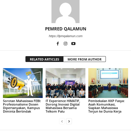
PEMRED QALAMUN
https://lpmqalamun.com
RELATED ARTICLES
MORE FROM AUTHOR
Sorotan Mahasiswa FEBI:
IT Experience HIMATIF,
Pembekalan KKP Fasya:
Profesionalisme Dosen
Dorong Inovasi Digital
Asah Komunikasi,
Dipertanyakan, Kampus
Mahasiswa Bersama
Siapkan Mahasiswa
Diminta Bertindak
Telkom Palu
Terjun ke Dunia Kerja