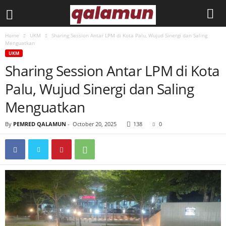
Home
UKM
Sharing Session Antar LPM di Kota Palu, Wujud Sinergi dan Saling
l
Menguatkan
UKM
p
Sharing Session Antar LPM di Kota
Palu, Wujud Sinergi dan Saling
m
Menguatkan
q
By
PEMRED QALAMUN
-
October 20, 2025
138
0
a
l
a
m
u