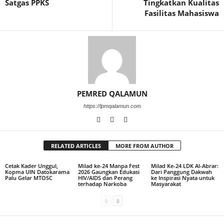
Satgas PPKS
Tingkatkan Kualitas
Fasilitas Mahasiswa
PEMRED QALAMUN
https://lpmqalamun.com
RELATED ARTICLES
MORE FROM AUTHOR
Cetak Kader Unggul,
Milad ke-24 Manpa Fest
Milad Ke-24 LDK Al-Abrar:
Kopma UIN Datokarama
2026 Gaungkan Edukasi
Dari Panggung Dakwah
Palu Gelar MTOSC
HIV/AIDS dan Perang
ke Inspirasi Nyata untuk
terhadap Narkoba
Masyarakat