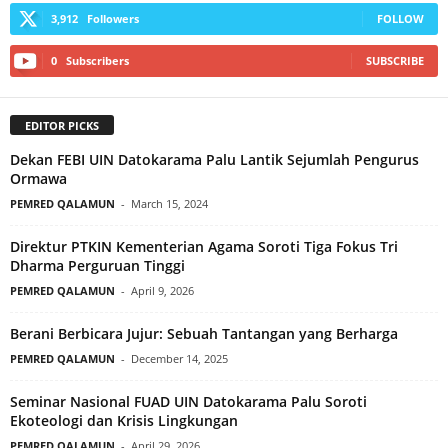
3,912
Followers
FOLLOW
0
Subscribers
SUBSCRIBE
EDITOR PICKS
Dekan FEBI UIN Datokarama Palu Lantik Sejumlah Pengurus
Ormawa
PEMRED QALAMUN
-
March 15, 2024
Direktur PTKIN Kementerian Agama Soroti Tiga Fokus Tri
Dharma Perguruan Tinggi
PEMRED QALAMUN
-
April 9, 2026
Berani Berbicara Jujur: Sebuah Tantangan yang Berharga
PEMRED QALAMUN
-
December 14, 2025
Seminar Nasional FUAD UIN Datokarama Palu Soroti
Ekoteologi dan Krisis Lingkungan
PEMRED QALAMUN
-
April 29, 2026