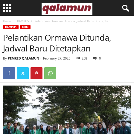
Home
KAMPUS
Pelantikan Ormawa Ditunda, Jadwal Baru Ditetapkan
l
KAMPUS
UKM
Pelantikan Ormawa Ditunda,
p
Jadwal Baru Ditetapkan
m
By
PEMRED QALAMUN
-
February 27, 2025
258
0
q
a
l
a
m
u