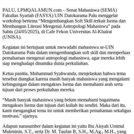
PALU, LPMQALAMUN.com – Senat Mahasiswa (SEMA)
Fakultas Syariah (FASYA) UIN Datokarama Palu menggelar
workshop bertema “Mengembangkan Soft Skill terkait Isema dan
Membangun Literasi Mengenai Antropologi Mahasiswa” pada
Sabtu (24/05/2025), di Cafe Fekon Universitas Al-Khairat
(UNISA).
Kegiatan ini bertujuan untuk mewadahi mahasiswa se-UIN
Datokarama Palu dalam mengembangkan soft skill dan memperluas
pemahaman mengenai antropologi mahasiswa, agar mereka lebih
siap menghadapi dinamika dunia perkuliahan.
Ketua panitia, Muhammad Syahwanda, menjelaskan bahwa tema
tersebut diangkat karena masih banyak mahasiswa yang mengalami
kebingungan dalam mengakses Isema dan memahami arah serta
tujuan dari proses perkuliahan mereka.
“Masih banyak mahasiswa yang belum memahami bagaimana
mengakses Isema dan tujuan dari kuliah itu sendiri. Maka dari itu,
kami mengangkat tema ini untuk memberikan pemahaman sekaligus
motivasi,” ujarnya.
Adapun narasumber dalam kegiatan ini yaitu Ibu Aisyah Ummul
Mukminin, S.T., serta Dr. M. Taufan B, S.H., M.Ag., M.H., yang