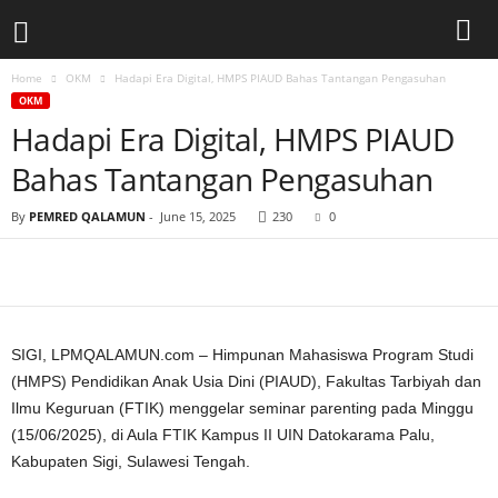
Home
OKM
Hadapi Era Digital, HMPS PIAUD Bahas Tantangan Pengasuhan
l
OKM
Hadapi Era Digital, HMPS PIAUD
p
Bahas Tantangan Pengasuhan
m
By
PEMRED QALAMUN
-
June 15, 2025
230
0
q
a
l
SIGI, LPMQALAMUN.com – Himpunan Mahasiswa Program Studi
a
(HMPS) Pendidikan Anak Usia Dini (PIAUD), Fakultas Tarbiyah dan
Ilmu Keguruan (FTIK) menggelar seminar parenting pada Minggu
m
(15/06/2025), di Aula FTIK Kampus II UIN Datokarama Palu,
Kabupaten Sigi, Sulawesi Tengah.
u