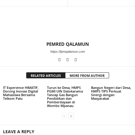
PEMRED QALAMUN
https://lpmqalamun.com
RELATED ARTICLES
MORE FROM AUTHOR
IT Experience HIMATIF,
Turun ke Desa, HMPS
Bangun Negeri dari Desa,
Dorong Inovasi Digital
PGMI UIN Datokarama
HMPS TIPS Perkuat
Mahasiswa Bersama
Tancap Gas Bangun
Sinergi dengan
Telkom Palu
Pendidikan dan
Masyarakat
Pemberdayaan di
Wombo Mpanau
LEAVE A REPLY