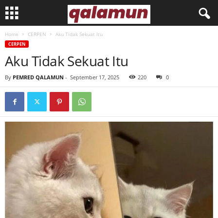
Home
CERPEN
Aku Tidak Sekuat Itu
l
CERPEN
Aku Tidak Sekuat Itu
p
By
PEMRED QALAMUN
-
September 17, 2025
220
0
m
q
a
l
a
m
u