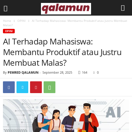
Home
OPINI
AI Terhadap Mahasiswa: Membantu Produktif atau Justru Membuat
l
Malas?
OPINI
p
AI Terhadap Mahasiswa:
Membantu Produktif atau Justru
m
Membuat Malas?
q
By
PEMRED QALAMUN
-
September 28, 2025
164
0
a
l
a
m
u