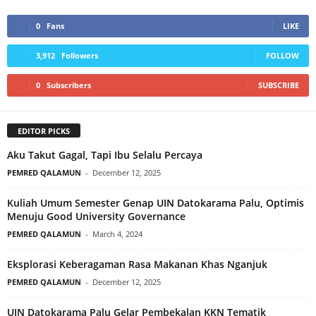
0
Fans
LIKE
3,912
Followers
FOLLOW
0
Subscribers
SUBSCRIBE
EDITOR PICKS
Aku Takut Gagal, Tapi Ibu Selalu Percaya
PEMRED QALAMUN
-
December 12, 2025
Kuliah Umum Semester Genap UIN Datokarama Palu, Optimis
Menuju Good University Governance
PEMRED QALAMUN
-
March 4, 2024
Eksplorasi Keberagaman Rasa Makanan Khas Nganjuk
PEMRED QALAMUN
-
December 12, 2025
UIN Datokarama Palu Gelar Pembekalan KKN Tematik