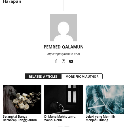
Harapan
PEMRED QALAMUN
https://lpmqalamun.com
RELATED ARTICLES
MORE FROM AUTHOR
Setangkai Bunga
Di Mana Mahkotamu,
Lelaki yang Memilih
Berharap Panggilanmu
Wahai Debu
Menjadi Tulang