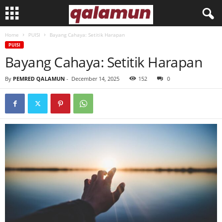
Home
PUISI
Bayang Cahaya: Setitik Harapan
l
PUISI
Bayang Cahaya: Setitik Harapan
p
By
PEMRED QALAMUN
-
December 14, 2025
152
0
m
q
a
l
a
m
u