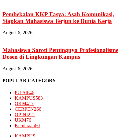
Pembekalan KKP Fasya: Asah Komunikasi,
Siapkan Mahasiswa Terjun ke Dunia Kerja
August 6, 2026
Mahasiswa Soroti Pentingnya Profesionalisme
Dosen di Lingkungan Kampus
August 6, 2026
POPULAR CATEGORY
PUISI
646
KAMPUS
583
OKM
417
CERPEN
266
OPINI
221
UKM
76
Kemitraan
60
KAMPUS