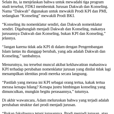
Selain itu, ia menjelaskan bahwa untuk mewadahi tiga program
studi tersebut, FDKI membentuk Jurusan Dakwah dan Konseling.
Nama “Dakwah” digunakan untuk mewakili Prodi KPI dan PMI,
sedangkan “Konseling” mewakili Prodi BKI.
“Konseling itu nomenklatur sendiri, dan Dakwah nomenklatur
sendiri. Digabunglah menjadi Dakwah dan Konseling, makanya
jurusannya Dakwah dan Konseling, bukan KPI dan Konseling,”
jelasnya.
“Jangan karena tidak ada KPI di dalam dengan Pengembangan
Islam lantas itu dianggap berubah, yang ada adalah Dakwah dan
Konseling,” tambahnya.
Menurutnya, isu tersebut muncul akibat kekhawatiran mahasiswa
KPI terhadap perubahan nomenklatur jurusan yang dinilai tidak lagi
menampilkan identitas prodi mereka secara langsung.
“Pastilah yang merasa ini KPI sebagai orang tertua, kakak tertua
merasa kenapa hilang? Kenapa justru bimbingan konseling yang
dimunculkan, mungkin begitu perasaannya,” tuturnya.
Di akhir wawancara, Adam meluruskan bahwa yang terjadi adalah
perubahan struktur dari prodi menjadi jurusan.
“Bukan fakultasnya tetapi jurusannya. Prodi menjadi jurusan, atau