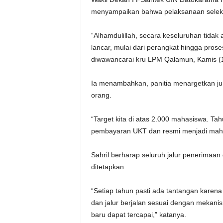
menyampaikan bahwa pelaksanaan seleksi s
“Alhamdulillah, secara keseluruhan tidak
lancar, mulai dari perangkat hingga prose
diwawancarai kru LPM Qalamun, Kamis (1
Ia menambahkan, panitia menargetkan jum
orang.
“Target kita di atas 2.000 mahasiswa. Ta
pembayaran UKT dan resmi menjadi mahasi
Sahril berharap seluruh jalur penerimaan 
ditetapkan.
“Setiap tahun pasti ada tantangan karena
dan jalur berjalan sesuai dengan mekan
baru dapat tercapai,” katanya.