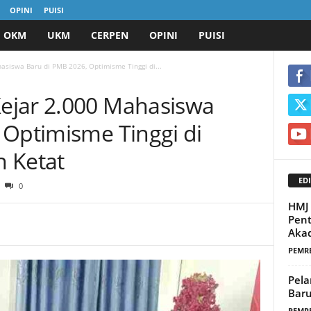
OPINI
PUISI
OKM
UKM
CERPEN
OPINI
PUISI
siswa Baru di PMB 2026, Optimisme Tinggi di...
ejar 2.000 Mahasiswa
 Optimisme Tinggi di
 Ketat
EDI
0
HMJ 
Pent
Akad
PEMR
Pela
Baru
PEMR