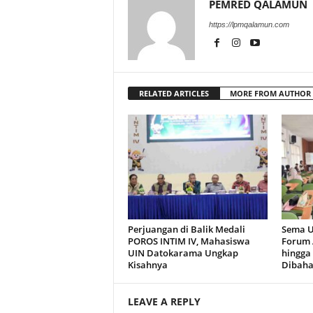
PEMRED QALAMUN
https://lpmqalamun.com
RELATED ARTICLES
MORE FROM AUTHOR
Perjuangan di Balik Medali
Sema U
POROS INTIM IV, Mahasiswa
Forum 
UIN Datokarama Ungkap
hingga
Kisahnya
Dibaha
LEAVE A REPLY