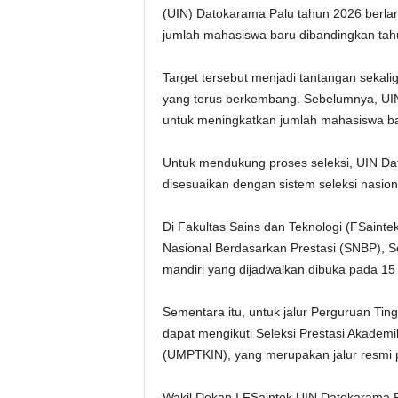
(UIN) Datokarama Palu tahun 2026 berla
jumlah mahasiswa baru dibandingkan ta
Target tersebut menjadi tantangan sekalig
yang terus berkembang. Sebelumnya, UIN
untuk meningkatkan jumlah mahasiswa b
Untuk mendukung proses seleksi, UIN D
disesuaikan dengan sistem seleksi nasion
Di Fakultas Sains dan Teknologi (FSainte
Nasional Berdasarkan Prestasi (SNBP), Se
mandiri yang dijadwalkan dibuka pada 15
Sementara itu, untuk jalur Perguruan Ti
dapat mengikuti Seleksi Prestasi Akade
(UMPTKIN), yang merupakan jalur resmi
Wakil Dekan I FSaintek UIN Datokarama Pa