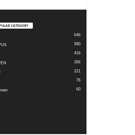
PULAR CATEGORY
646
I
580
PUS
416
266
PEN
221
I
76
60
raan