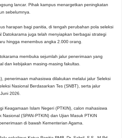
ngsung lancar. Pihak kampus menargetkan peningkatan
hun sebelumnya.
us harapan bagi panitia, di tengah perubahan pola seleksi
 Datokarama juga telah menyiapkan berbagai strategi
aru hingga menembus angka 2.000 orang.
atokarama membuka sejumlah jalur penerimaan yang
al dan kebijakan masing-masing fakultas.
k), penerimaan mahasiswa dilakukan melalui jalur Seleksi
leksi Nasional Berdasarkan Tes (SNBT), serta jalur
 Juni 2026.
nggi Keagamaan Islam Negeri (PTKIN), calon mahasiswa
mik Nasional (SPAN-PTKIN) dan Ujian Masuk PTKIN
 penerimaan di bawah Kementerian Agama.
lu sekaligus Ketua Panitia PMB, Dr. Sahril, S.S., M.Pd.,