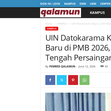
SIGN IN / JOIN
KAMPUS
OKM
UKM
CERPEN
KAMPUS
l
p
Home
KAMPUS
UIN Datokarama Kejar 2.000 Maha
KAMPUS
UIN Datokarama K
m
Baru di PMB 2026,
q
Tengah Persaingan
a
By
PEMRED QALAMUN
-
June 12, 2026
43
l
a
m
u
n