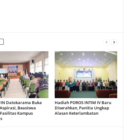
IN Datokarama Buka
Hadiah POROS INTIM IV Baru
Aspirasi, Beasiswa
Diserahkan, Panitia Ungkap
 Fasilitas Kampus
Alasan Keterlambatan
s