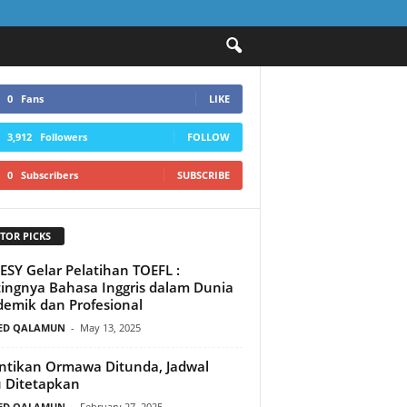
0
Fans
LIKE
3,912
Followers
FOLLOW
0
Subscribers
SUBSCRIBE
TOR PICKS
ESY Gelar Pelatihan TOEFL :
ingnya Bahasa Inggris dalam Dunia
emik dan Profesional
ED QALAMUN
-
May 13, 2025
ntikan Ormawa Ditunda, Jadwal
 Ditetapkan
ED QALAMUN
-
February 27, 2025