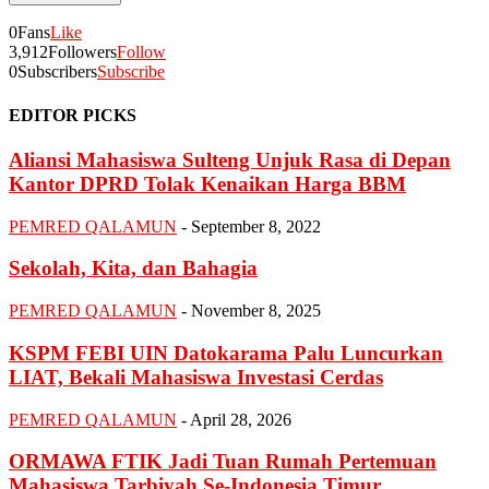
0
Fans
Like
3,912
Followers
Follow
0
Subscribers
Subscribe
EDITOR PICKS
Aliansi Mahasiswa Sulteng Unjuk Rasa di Depan
Kantor DPRD Tolak Kenaikan Harga BBM
PEMRED QALAMUN
-
September 8, 2022
Sekolah, Kita, dan Bahagia
PEMRED QALAMUN
-
November 8, 2025
KSPM FEBI UIN Datokarama Palu Luncurkan
LIAT, Bekali Mahasiswa Investasi Cerdas
PEMRED QALAMUN
-
April 28, 2026
ORMAWA FTIK Jadi Tuan Rumah Pertemuan
Mahasiswa Tarbiyah Se-Indonesia Timur