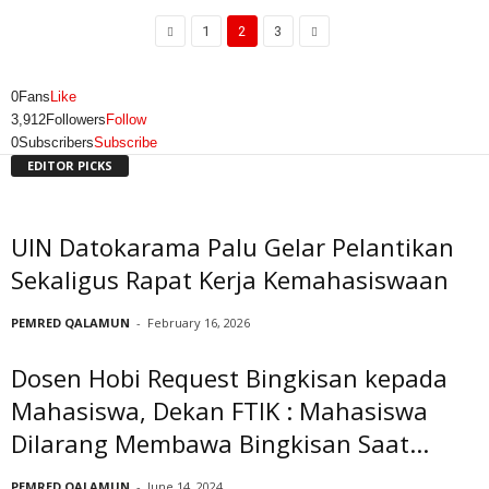
1
2
3
0
Fans
Like
3,912
Followers
Follow
0
Subscribers
Subscribe
EDITOR PICKS
UIN Datokarama Palu Gelar Pelantikan
Sekaligus Rapat Kerja Kemahasiswaan
PEMRED QALAMUN
-
February 16, 2026
Dosen Hobi Request Bingkisan kepada
Mahasiswa, Dekan FTIK : Mahasiswa
Dilarang Membawa Bingkisan Saat...
PEMRED QALAMUN
-
June 14, 2024