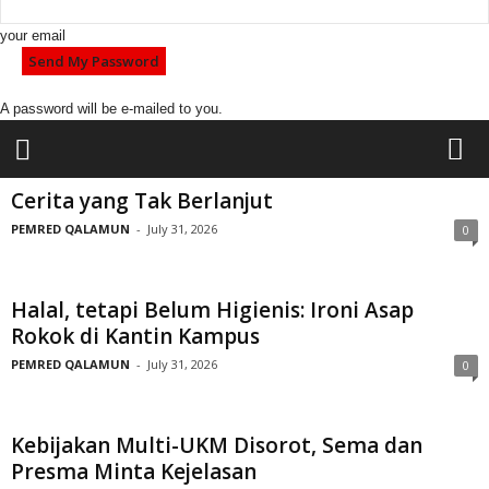
your email
A password will be e-mailed to you.
l
Cerita yang Tak Berlanjut
p
m
q
PEMRED QALAMUN
-
July 31, 2026
0
a
l
a
m
u
Halal, tetapi Belum Higienis: Ironi Asap
n
Rokok di Kantin Kampus
PEMRED QALAMUN
-
July 31, 2026
0
Kebijakan Multi-UKM Disorot, Sema dan
Presma Minta Kejelasan