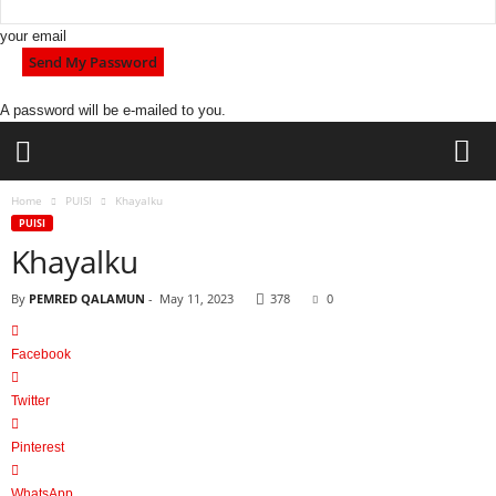
your email
A password will be e-mailed to you.
l
Home
PUISI
Khayalku
p
PUISI
m
Khayalku
q
a
By
PEMRED QALAMUN
-
May 11, 2023
378
0
l
a
Facebook
m
u
Twitter
n
Pinterest
WhatsApp