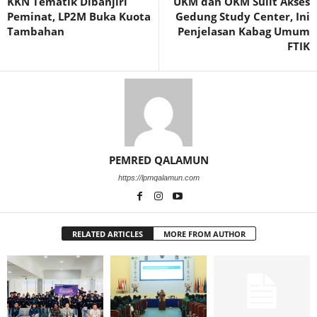
KKN Tematik Dibanjiri
UKM dan OKM Sulit Akses
Peminat, LP2M Buka Kuota
Gedung Study Center, Ini
Tambahan
Penjelasan Kabag Umum
FTIK
PEMRED QALAMUN
https://lpmqalamun.com
RELATED ARTICLES
MORE FROM AUTHOR