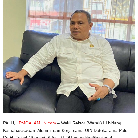
n
PALU,
LPMQALAMUN.com
– Wakil Rektor (Warek) III bidang
Kemahasiswaan, Alumni, dan Kerja sama UIN Datokarama Palu,
Dr. H. Faisal Attamimi, S.Ag., M.Fil.I mengklarifikasi soal