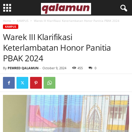
Home
KAMPUS
Warek III Klarifikasi Keterlambatan Honor Panitia PBAK 2024
l
KAMPUS
Warek III Klarifikasi
p
Keterlambatan Honor Panitia
m
PBAK 2024
q
By
PEMRED QALAMUN
-
October 9, 2024
455
0
a
l
a
m
u