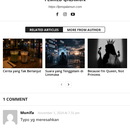
https://lpmqalamun.com
RELATED ARTICLES
MORE FROM AUTHOR
Cerita yang Tak Berlanjut
Suara yang Tenggelam di
Because I’m Queen, Not
Linimasa
Princess
1 COMMENT
Munifa
November 1, 2024 At 7:31 pm
Typo yg meresahkan