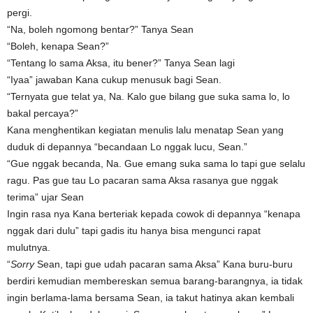
pergi.
“Na, boleh ngomong bentar?” Tanya Sean
“Boleh, kenapa Sean?”
“Tentang lo sama Aksa, itu bener?” Tanya Sean lagi
“Iyaa” jawaban Kana cukup menusuk bagi Sean.
“Ternyata gue telat ya, Na. Kalo gue bilang gue suka sama lo, lo
bakal percaya?”
Kana menghentikan kegiatan menulis lalu menatap Sean yang
duduk di depannya “becandaan Lo nggak lucu, Sean.”
“Gue nggak becanda, Na. Gue emang suka sama lo tapi gue selalu
ragu. Pas gue tau Lo pacaran sama Aksa rasanya gue nggak
terima” ujar Sean
Ingin rasa nya Kana berteriak kepada cowok di depannya “kenapa
nggak dari dulu” tapi gadis itu hanya bisa mengunci rapat
mulutnya.
“
Sorry
Sean, tapi gue udah pacaran sama Aksa” Kana buru-buru
berdiri kemudian membereskan semua barang-barangnya, ia tidak
ingin berlama-lama bersama Sean, ia takut hatinya akan kembali