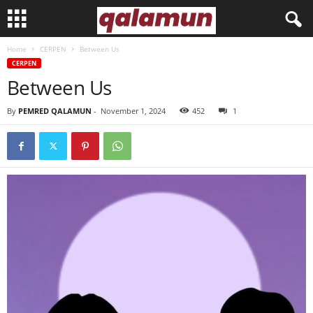
Home
CERPEN
Between Us
l
CERPEN
Between Us
p
By
PEMRED QALAMUN
-
November 1, 2024
452
1
m
q
a
l
a
m
u