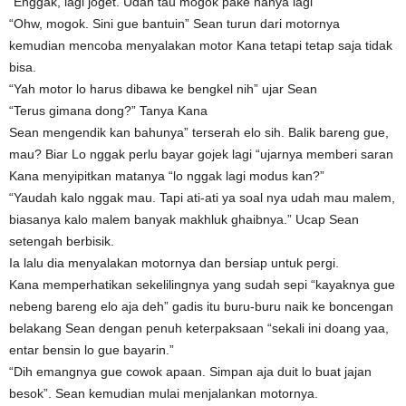
“Enggak, lagi joget. Udah tau mogok pake nanya lagi”
“Ohw, mogok. Sini gue bantuin” Sean turun dari motornya
kemudian mencoba menyalakan motor Kana tetapi tetap saja tidak
bisa.
“Yah motor lo harus dibawa ke bengkel nih” ujar Sean
“Terus gimana dong?” Tanya Kana
Sean mengendik kan bahunya” terserah elo sih. Balik bareng gue,
mau? Biar Lo nggak perlu bayar gojek lagi “ujarnya memberi saran
Kana menyipitkan matanya “lo nggak lagi modus kan?”
“Yaudah kalo nggak mau. Tapi ati-ati ya soal nya udah mau malem,
biasanya kalo malem banyak makhluk ghaibnya.” Ucap Sean
setengah berbisik.
Ia lalu dia menyalakan motornya dan bersiap untuk pergi.
Kana memperhatikan sekelilingnya yang sudah sepi “kayaknya gue
nebeng bareng elo aja deh” gadis itu buru-buru naik ke boncengan
belakang Sean dengan penuh keterpaksaan “sekali ini doang yaa,
entar bensin lo gue bayarin.”
“Dih emangnya gue cowok apaan. Simpan aja duit lo buat jajan
besok”. Sean kemudian mulai menjalankan motornya.