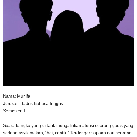
n
Nama: Munifa
Jurusan: Tadris Bahasa Inggris
Semester: I
Suara bangku yang di tarik mengalihkan atensi seorang gadis yang
sedang asyik makan, “hai, cantik.” Terdengar sapaan dari seorang