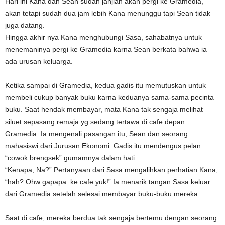
Hari ini Kana dan Sean sudah janjian akan pergi ke Gramedia,
akan tetapi sudah dua jam lebih Kana menunggu tapi Sean tidak
juga datang.
Hingga akhir nya Kana menghubungi Sasa, sahabatnya untuk
menemaninya pergi ke Gramedia karna Sean berkata bahwa ia
ada urusan keluarga.
Ketika sampai di Gramedia, kedua gadis itu memutuskan untuk
membeli cukup banyak buku karna keduanya sama-sama pecinta
buku. Saat hendak membayar, mata Kana tak sengaja melihat
siluet sepasang remaja yg sedang tertawa di cafe depan
Gramedia. Ia mengenali pasangan itu, Sean dan seorang
mahasiswi dari Jurusan Ekonomi. Gadis itu mendengus pelan
“cowok brengsek” gumamnya dalam hati.
“Kenapa, Na?” Pertanyaan dari Sasa mengalihkan perhatian Kana,
“hah? Ohw gapapa. ke cafe yuk!” Ia menarik tangan Sasa keluar
dari Gramedia setelah selesai membayar buku-buku mereka.
Saat di cafe, mereka berdua tak sengaja bertemu dengan seorang