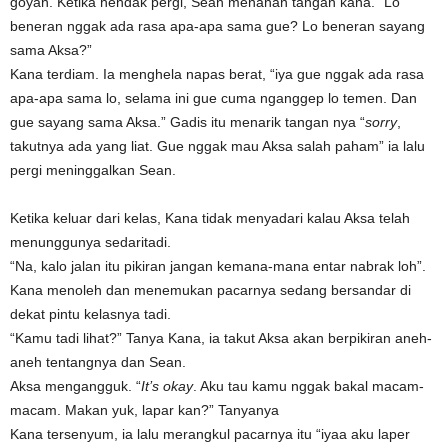
goyah. Ketika hendak pergi, Sean menahan tangan kana.” Lo
beneran nggak ada rasa apa-apa sama gue? Lo beneran sayang
sama Aksa?”
Kana terdiam. Ia menghela napas berat, “iya gue nggak ada rasa
apa-apa sama lo, selama ini gue cuma nganggep lo temen. Dan
gue sayang sama Aksa.” Gadis itu menarik tangan nya “
sorry
,
takutnya ada yang liat. Gue nggak mau Aksa salah paham” ia lalu
pergi meninggalkan Sean.
Ketika keluar dari kelas, Kana tidak menyadari kalau Aksa telah
menunggunya sedaritadi.
“Na, kalo jalan itu pikiran jangan kemana-mana entar nabrak loh”.
Kana menoleh dan menemukan pacarnya sedang bersandar di
dekat pintu kelasnya tadi.
“Kamu tadi lihat?” Tanya Kana, ia takut Aksa akan berpikiran aneh-
aneh tentangnya dan Sean.
Aksa mengangguk. “
It’s okay
. Aku tau kamu nggak bakal macam-
macam. Makan yuk, lapar kan?” Tanyanya
Kana tersenyum, ia lalu merangkul pacarnya itu “iyaa aku laper