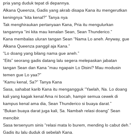
pria yang duduk tepat di depannya.
Alkana Queenza, Gadis yang akrab disapa Kana itu mengerutkan
keningnya “kita kenal?” Tanya nya
Tak menghiraukan pertanyaan Kana, Pria itu mengulurkan
tangannya “ini kita mau kenalan Sean, Sean Thunderico.”
Kana membalas uluran tangan Sean “Nama Lo aneh. Anyway, gue
Alkana Queenza panggil aja Kana.”
“Lo doang yang bilang nama gue aneh.”
“Eits” seorang gadis datang lalu segera melepaskan jabatan
tangan Sean dan Kana “mau ngapain Lo Disini? Mau modusin
temen gue Lo yaa?”
“Kamu kenal, Sa?” Tanya Kana
Sasa, sahabat karib Kana itu mengangguk “Yaelah, Na. Lo doang
kali yang kagak kenal Ama ni bocah, hampir semua cewek di
kampus kenal ama dia, Sean Thunderico si buaya darat.”
“Bukan buaya darat juga kali, Sa. Nambah relasi doang” Sean
mencibir.
Sasa tersenyum sinis “relasi mata lo burem, mending lo cabut deh.”
Gadis itu lalu duduk di sebelah Kana.