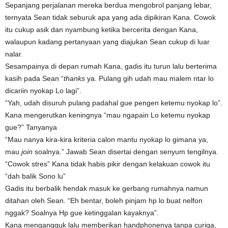
Sepanjang perjalanan mereka berdua mengobrol panjang lebar,
ternyata Sean tidak seburuk apa yang ada dipikiran Kana. Cowok
itu cukup asik dan nyambung ketika bercerita dengan Kana,
walaupun kadang pertanyaan yang diajukan Sean cukup di luar
nalar.
Sesampainya di depan rumah Kana, gadis itu turun lalu berterima
kasih pada Sean “
thanks
ya. Pulang gih udah mau malem ntar lo
dicariin nyokap Lo lagi”.
“Yah, udah disuruh pulang padahal gue pengen ketemu nyokap lo”.
Kana mengerutkan keningnya “mau ngapain Lo ketemu nyokap
gue?” Tanyanya
“Mau nanya kira-kira kriteria calon mantu nyokap lo gimana ya,
mau
join
soalnya.” Jawab Sean disertai dengan senyum tengilnya.
“Cowok stres” Kana tidak habis pikir dengan kelakuan cowok itu
“dah balik Sono lu”
Gadis itu berbalik hendak masuk ke gerbang rumahnya namun
ditahan oleh Sean. “Eh bentar, boleh pinjam hp lo buat nelfon
nggak? Soalnya Hp gue ketinggalan kayaknya”.
Kana mengangguk lalu memberikan handphonenya tanpa curiga,