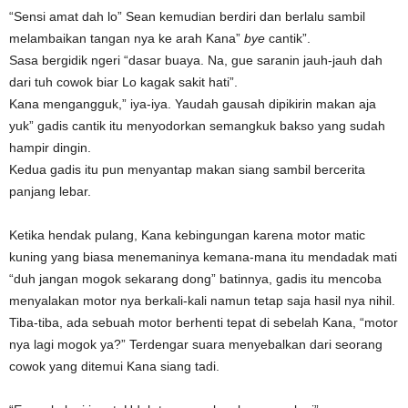
“Sensi amat dah lo” Sean kemudian berdiri dan berlalu sambil
melambaikan tangan nya ke arah Kana”
bye
cantik”.
Sasa bergidik ngeri “dasar buaya. Na, gue saranin jauh-jauh dah
dari tuh cowok biar Lo kagak sakit hati”.
Kana mengangguk,” iya-iya. Yaudah gausah dipikirin makan aja
yuk” gadis cantik itu menyodorkan semangkuk bakso yang sudah
hampir dingin.
Kedua gadis itu pun menyantap makan siang sambil bercerita
panjang lebar.
Ketika hendak pulang, Kana kebingungan karena motor matic
kuning yang biasa menemaninya kemana-mana itu mendadak mati
“duh jangan mogok sekarang dong” batinnya, gadis itu mencoba
menyalakan motor nya berkali-kali namun tetap saja hasil nya nihil.
Tiba-tiba, ada sebuah motor berhenti tepat di sebelah Kana, “motor
nya lagi mogok ya?” Terdengar suara menyebalkan dari seorang
cowok yang ditemui Kana siang tadi.