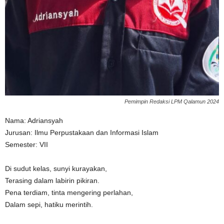
n
Pemimpin Redaksi LPM Qalamun 2024
Nama: Adriansyah
Jurusan: Ilmu Perpustakaan dan Informasi Islam
Semester: VII
Di sudut kelas, sunyi kurayakan,
Terasing dalam labirin pikiran.
Pena terdiam, tinta mengering perlahan,
Dalam sepi, hatiku merintih.