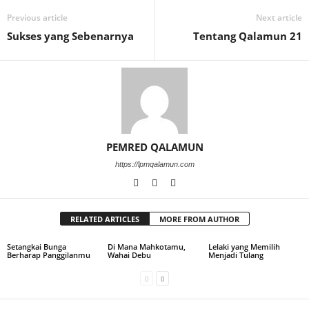
Previous article
Next article
Sukses yang Sebenarnya
Tentang Qalamun 21
PEMRED QALAMUN
https://lpmqalamun.com
RELATED ARTICLES
MORE FROM AUTHOR
Setangkai Bunga
Di Mana Mahkotamu,
Lelaki yang Memilih
Berharap Panggilanmu
Wahai Debu
Menjadi Tulang