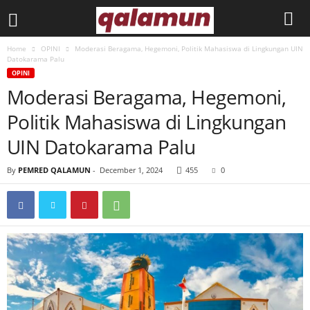
Home
OPINI
Moderasi Beragama, Hegemoni, Politik Mahasiswa di Lingkungan UIN
l
Datokarama Palu
OPINI
p
Moderasi Beragama, Hegemoni,
Politik Mahasiswa di Lingkungan
m
UIN Datokarama Palu
q
By
PEMRED QALAMUN
-
December 1, 2024
455
0
a
l
a
m
u