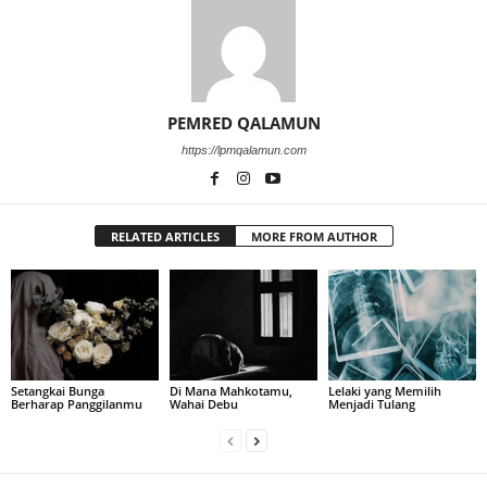
PEMRED QALAMUN
https://lpmqalamun.com
RELATED ARTICLES
MORE FROM AUTHOR
Setangkai Bunga
Di Mana Mahkotamu,
Lelaki yang Memilih
Berharap Panggilanmu
Wahai Debu
Menjadi Tulang