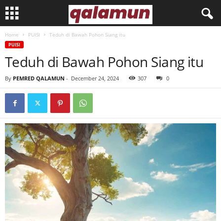
Home
PUISI
Teduh di Bawah Pohon Siang itu
l
PUISI
Teduh di Bawah Pohon Siang itu
p
By
PEMRED QALAMUN
-
December 24, 2024
307
0
m
q
a
l
a
m
u