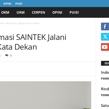
OPINI
PUISI
OKM
UKM
CERPEN
OPINI
PUISI
lani Akreditasi, Begini Kata Dekan
masi SAINTEK Jalani
 Kata Dekan
6
0
EDI
Indo
PEMR
Rin
PEMR
Satu