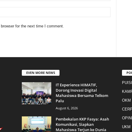
 browser for the next time I comment.
EVEN MORE NEWS
PO
PUIS
IT Experience HIMATIF,
Dorong Inovasi Digital
KAM
Mahasiswa Bersama Telkom
Palu
OKM
August 6, 2026
CER
OPIN
Pembekalan KKP Fasya: Asah
Komunikasi, Siapkan
UKM
Mahasiswa Terjun ke Dunia