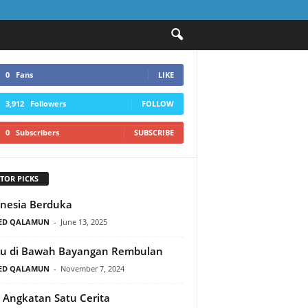
0
Fans
LIKE
3,912
Followers
FOLLOW
0
Subscribers
SUBSCRIBE
TOR PICKS
nesia Berduka
ED QALAMUN
-
June 13, 2025
du di Bawah Bayangan Rembulan
ED QALAMUN
-
November 7, 2024
 Angkatan Satu Cerita