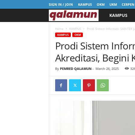
SIGN IN / JOIN
KAMPUS
OKM
UKM
CERPEN
KAMPUS
l
p
Home
KAMPUS
Prodi Sistem Informasi SAINTEK Ja
KAMPUS
OKM
Prodi Sistem Infor
m
Akreditasi, Begini
q
a
By
PEMRED QALAMUN
-
March 26, 2025
32
l
a
m
u
n