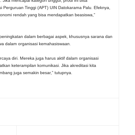
 Jika mencapai kategori unggul, prodi ini bisa
asi Perguruan Tinggi (APT) UIN Datokarama Palu. Efeknya,
konomi rendah yang bisa mendapatkan beasiswa,”
peningkatan dalam berbagai aspek, khususnya sarana dan
iswa dalam organisasi kemahasiswaan.
aya diri. Mereka juga harus aktif dalam organisasi
n keterampilan komunikasi. Jika akreditasi kita
mbang juga semakin besar,” tutupnya.