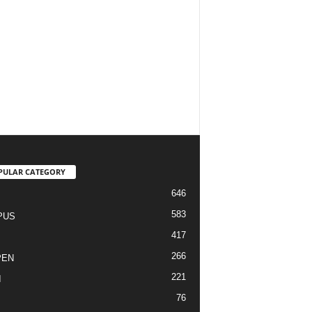
PULAR CATEGORY
646
I
583
PUS
417
266
PEN
221
I
76