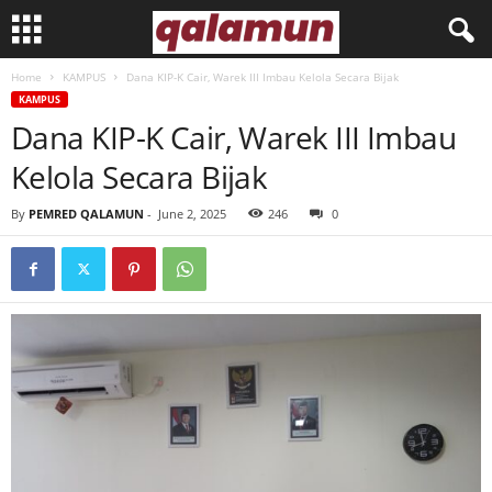
Home
KAMPUS
Dana KIP-K Cair, Warek III Imbau Kelola Secara Bijak
l
KAMPUS
Dana KIP-K Cair, Warek III Imbau
p
Kelola Secara Bijak
m
By
PEMRED QALAMUN
-
June 2, 2025
246
0
q
a
l
a
m
u