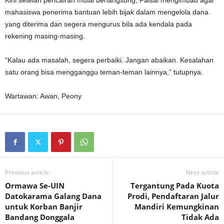
Kini setelah pencairan mulai berlangsung, Faisal mengimbau agar
mahasiswa penerima bantuan lebih bijak dalam mengelola dana
yang diterima dan segera mengurus bila ada kendala pada
rekening masing-masing.
“Kalau ada masalah, segera perbaiki. Jangan abaikan. Kesalahan
satu orang bisa mengganggu teman-teman lainnya,” tutupnya.
Wartawan: Awan, Peony
Previous article
Next article
Ormawa Se-UIN
Tergantung Pada Kuota
Datokarama Galang Dana
Prodi, Pendaftaran Jalur
untuk Korban Banjir
Mandiri Kemungkinan
Bandang Donggala
Tidak Ada