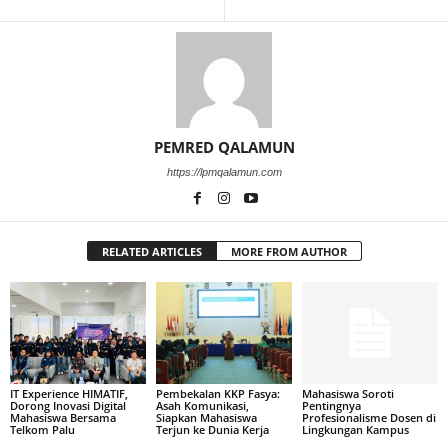
PEMRED QALAMUN
https://lpmqalamun.com
RELATED ARTICLES
MORE FROM AUTHOR
IT Experience HIMATIF,
Pembekalan KKP Fasya:
Mahasiswa Soroti
Dorong Inovasi Digital
Asah Komunikasi,
Pentingnya
Mahasiswa Bersama
Siapkan Mahasiswa
Profesionalisme Dosen di
Telkom Palu
Terjun ke Dunia Kerja
Lingkungan Kampus