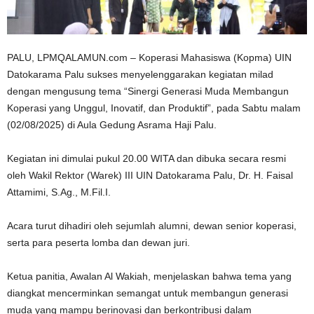
n
PALU, LPMQALAMUN.com – Koperasi Mahasiswa (Kopma) UIN
Datokarama Palu sukses menyelenggarakan kegiatan milad
dengan mengusung tema “Sinergi Generasi Muda Membangun
Koperasi yang Unggul, Inovatif, dan Produktif”, pada Sabtu malam
(02/08/2025) di Aula Gedung Asrama Haji Palu.
Kegiatan ini dimulai pukul 20.00 WITA dan dibuka secara resmi
oleh Wakil Rektor (Warek) III UIN Datokarama Palu, Dr. H. Faisal
Attamimi, S.Ag., M.Fil.I.
Acara turut dihadiri oleh sejumlah alumni, dewan senior koperasi,
serta para peserta lomba dan dewan juri.
Ketua panitia, Awalan Al Wakiah, menjelaskan bahwa tema yang
diangkat mencerminkan semangat untuk membangun generasi
muda yang mampu berinovasi dan berkontribusi dalam