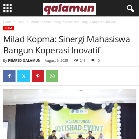
Home
UKM
Milad Kopma: Sinergi Mahasiswa Bangun Koperasi Inovatif
l
UKM
Milad Kopma: Sinergi Mahasiswa
p
Bangun Koperasi Inovatif
m
By
PEMRED QALAMUN
-
August 3, 2025
248
0
q
a
l
a
m
u