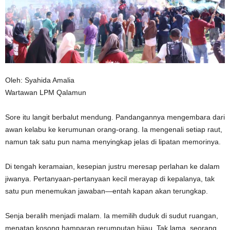
n
Oleh: Syahida Amalia
Wartawan LPM Qalamun
Sore itu langit berbalut mendung. Pandangannya mengembara dari
awan kelabu ke kerumunan orang-orang. Ia mengenali setiap raut,
namun tak satu pun nama menyingkap jelas di lipatan memorinya.
Di tengah keramaian, kesepian justru meresap perlahan ke dalam
jiwanya. Pertanyaan-pertanyaan kecil merayap di kepalanya, tak
satu pun menemukan jawaban—entah kapan akan terungkap.
Senja beralih menjadi malam. Ia memilih duduk di sudut ruangan,
menatap kosong hamparan rerumputan hijau. Tak lama, seorang