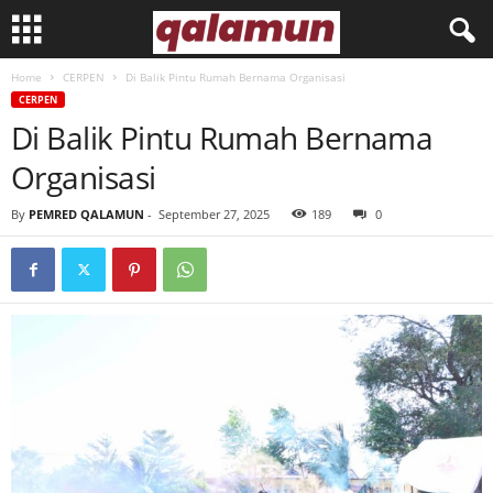
Home
CERPEN
Di Balik Pintu Rumah Bernama Organisasi
l
CERPEN
Di Balik Pintu Rumah Bernama
p
Organisasi
m
By
PEMRED QALAMUN
-
September 27, 2025
189
0
q
a
l
a
m
u