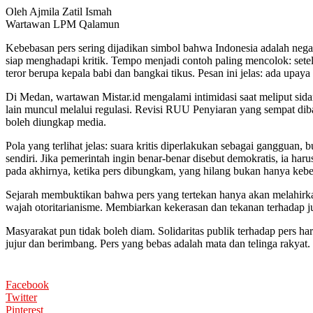
Oleh Ajmila Zatil Ismah
Wartawan LPM Qalamun
Kebebasan pers sering dijadikan simbol bahwa Indonesia adalah ne
siap menghadapi kritik. Tempo menjadi contoh paling mencolok: setela
teror berupa kepala babi dan bangkai tikus. Pesan ini jelas: ada upay
Di Medan, wartawan Mistar.id mengalami intimidasi saat meliput sida
lain muncul melalui regulasi. Revisi RUU Penyiaran yang sempat diba
boleh diungkap media.
Pola yang terlihat jelas: suara kritis diperlakukan sebagai gangguan
sendiri. Jika pemerintah ingin benar-benar disebut demokratis, ia 
pada akhirnya, ketika pers dibungkam, yang hilang bukan hanya keb
Sejarah membuktikan bahwa pers yang tertekan hanya akan melahirkan
wajah otoritarianisme. Membiarkan kekerasan dan tekanan terhadap ju
Masyarakat pun tidak boleh diam. Solidaritas publik terhadap pers haru
jujur dan berimbang. Pers yang bebas adalah mata dan telinga rakyat.
Facebook
Twitter
Pinterest