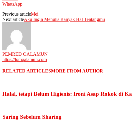
WhatsApp
Previous article
Mei
Next article
Aku Ingin Menulis Banyak Hal Tentangmu
PEMRED QALAMUN
https://lpmqalamun.com
RELATED ARTICLES
MORE FROM AUTHOR
Halal, tetapi Belum Higienis: Ironi Asap Rokok di 
Saring Sebelum Sharing