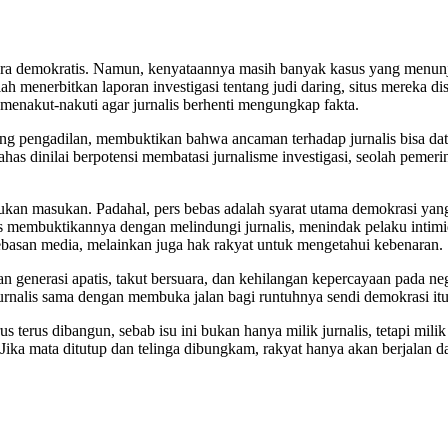
gara demokratis. Namun, kenyataannya masih banyak kasus yang menun
h menerbitkan laporan investigasi tentang judi daring, situs mereka di
a menakut-nakuti agar jurnalis berhenti mengungkap fakta.
ng pengadilan, membuktikan bahwa ancaman terhadap jurnalis bisa data
has dinilai berpotensi membatasi jurnalisme investigasi, seolah pemer
, bukan masukan. Padahal, pers bebas adalah syarat utama demokrasi ya
harus membuktikannya dengan melindungi jurnalis, menindak pelaku in
ebasan media, melainkan juga hak rakyat untuk mengetahui kebenaran.
 generasi apatis, takut bersuara, dan kehilangan kepercayaan pada n
rnalis sama dengan membuka jalan bagi runtuhnya sendi demokrasi itu 
s terus dibangun, sebab isu ini bukan hanya milik jurnalis, tetapi mili
 Jika mata ditutup dan telinga dibungkam, rakyat hanya akan berjalan d