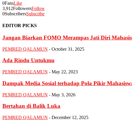
0
Fans
Like
3,912
Followers
Follow
0
Subscribers
Subscribe
EDITOR PICKS
Jangan Biarkan FOMO Merampas Jati Diri Mahasi
PEMRED QALAMUN
-
October 31, 2025
Ada Rindu Untukmu
PEMRED QALAMUN
-
May 22, 2023
Dampak Media Sosial terhadap Pola Pikir Mahasisw
PEMRED QALAMUN
-
May 3, 2026
Bertahan di Balik Luka
PEMRED QALAMUN
-
December 12, 2025