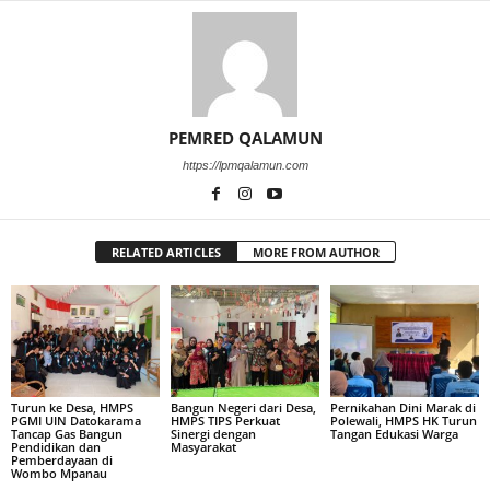
PEMRED QALAMUN
https://lpmqalamun.com
RELATED ARTICLES
MORE FROM AUTHOR
Turun ke Desa, HMPS
Bangun Negeri dari Desa,
Pernikahan Dini Marak di
PGMI UIN Datokarama
HMPS TIPS Perkuat
Polewali, HMPS HK Turun
Tancap Gas Bangun
Sinergi dengan
Tangan Edukasi Warga
Pendidikan dan
Masyarakat
Pemberdayaan di
Wombo Mpanau