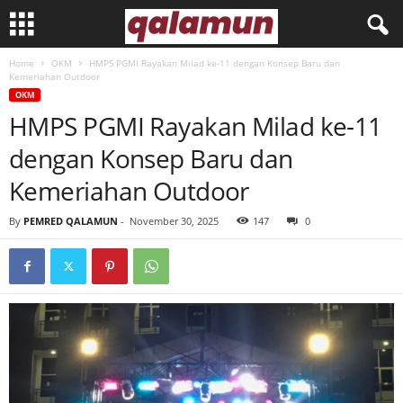
Home
OKM
HMPS PGMI Rayakan Milad ke-11 dengan Konsep Baru dan
l
Kemeriahan Outdoor
OKM
p
HMPS PGMI Rayakan Milad ke-11
dengan Konsep Baru dan
m
Kemeriahan Outdoor
q
By
PEMRED QALAMUN
-
November 30, 2025
147
0
a
l
a
m
u