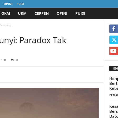
OPINI
PUISI
OKM
UKM
CERPEN
OPINI
PUISI
 Berujung
Sunyi: Paradox Tak
108
0
EDI
Him
Ber
Keb
PEMR
Kes
Bers
Dat