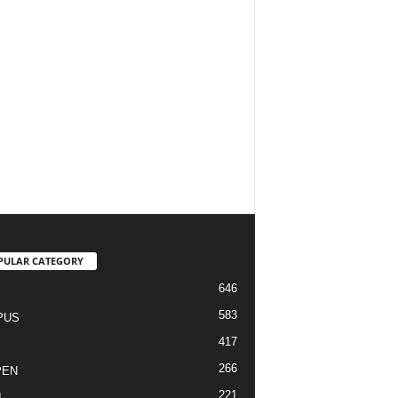
PULAR CATEGORY
646
I
583
PUS
417
266
PEN
221
I