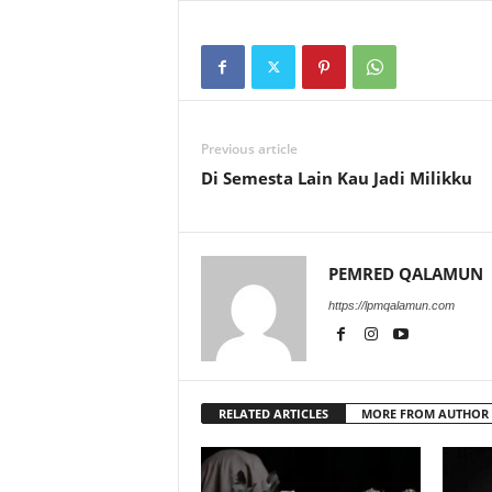
Previous article
‎Di Semesta Lain Kau Jadi Milikku
PEMRED QALAMUN
https://lpmqalamun.com
RELATED ARTICLES
MORE FROM AUTHOR