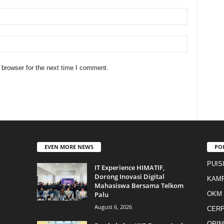
 browser for the next time I comment.
EVEN MORE NEWS
PO
PUIS
IT Experience HIMATIF,
Dorong Inovasi Digital
KAM
Mahasiswa Bersama Telkom
Palu
OKM
August 6, 2026
CER
OPIN