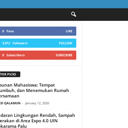
0
Fans
LIKE
3,912
Followers
FOLLOW
0
Subscribers
SUBSCRIBE
TOR PICKS
punan Mahasiswa: Tempat
tumbuh, dan Menemukan Rumah
ersamaan
ED QALAMUN
-
January 12, 2026
adaran Lingkungan Rendah, Sampah
erakan di Area Expo 4.0 UIN
okarama Palu