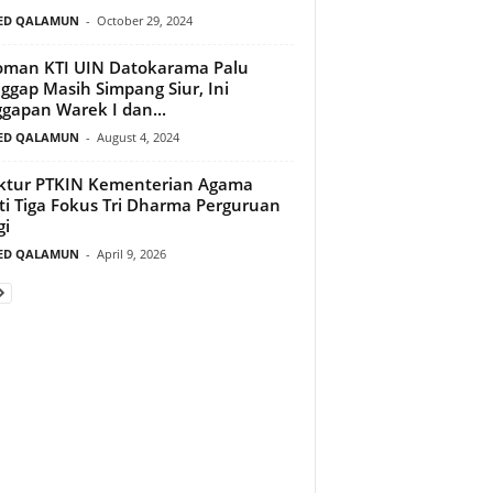
ED QALAMUN
-
October 29, 2024
man KTI UIN Datokarama Palu
ggap Masih Simpang Siur, Ini
gapan Warek I dan...
ED QALAMUN
-
August 4, 2024
ktur PTKIN Kementerian Agama
ti Tiga Fokus Tri Dharma Perguruan
gi
ED QALAMUN
-
April 9, 2026