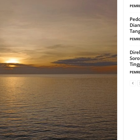
PEMR
Pedo
Dian
Tang
PEMR
Dire
Soro
Ting
PEMR