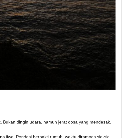
ik, ‎Bukan dingin udara, namun jerat dosa yang mendesak.
a jiwa, ‎Pondasi berbakti runtuh, waktu dirampas sia-sia.