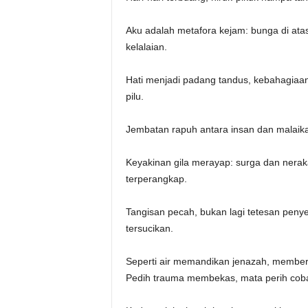
‎Aku adalah metafora kejam: bunga di ata
kelalaian.
‎Hati menjadi padang tandus, kebahagiaan
pilu.
‎Jembatan rapuh antara insan dan malaikat
‎Keyakinan gila merayap: surga dan neraka
terperangkap.
‎Tangisan pecah, bukan lagi tetesan penye
tersucikan.
‎Seperti air memandikan jenazah, member
‎Pedih trauma membekas, mata perih coba