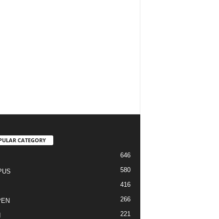
PULAR CATEGORY
646
I
580
PUS
416
266
PEN
221
I