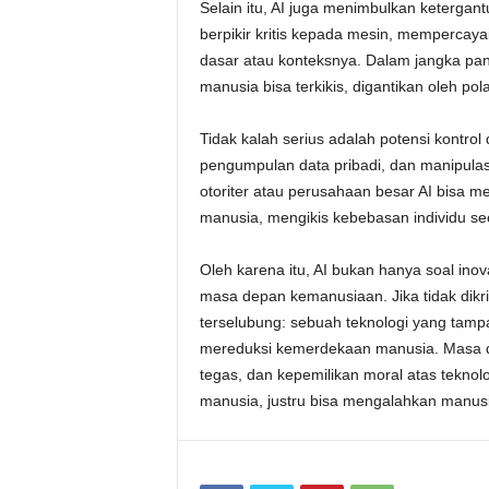
Selain itu, AI juga menimbulkan keterg
berpikir kritis kepada mesin, mempercaya
dasar atau konteksnya. Dalam jangka pan
manusia bisa terkikis, digantikan oleh pola
Tidak kalah serius adalah potensi kont
pengumpulan data pribadi, dan manipulasi
otoriter atau perusahaan besar AI bisa me
manusia, mengikis kebebasan individu sec
Oleh karena itu, AI bukan hanya soal inovas
masa depan kemanusiaan. Jika tidak dikrit
terselubung: sebuah teknologi yang ta
mereduksi kemerdekaan manusia. Masa dep
tegas, dan kepemilikan moral atas teknolo
manusia, justru bisa mengalahkan manusia