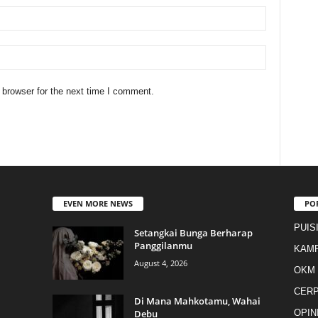
 browser for the next time I comment.
EVEN MORE NEWS
PO
PUIS
Setangkai Bunga Berharap
Panggilanmu
KAM
August 4, 2026
OKM
CER
Di Mana Mahkotamu, Wahai
Debu
OPIN