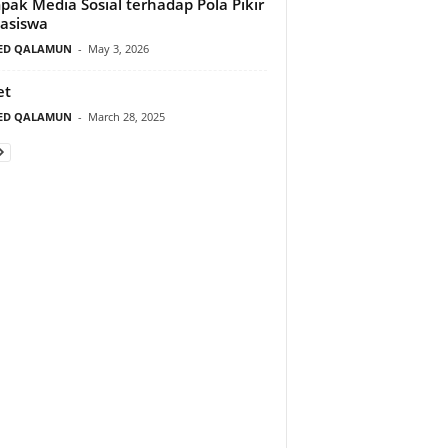
ak Media Sosial terhadap Pola Pikir
asiswa
ED QALAMUN
-
May 3, 2026
et
ED QALAMUN
-
March 28, 2025