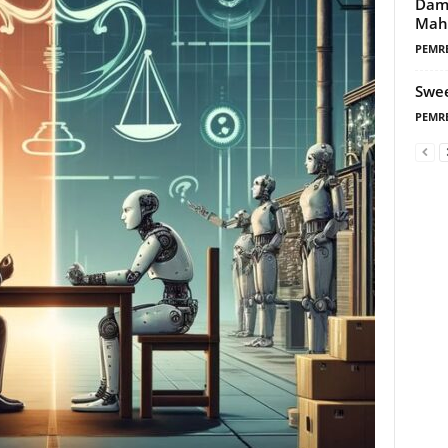
Damp
Mah
PEMR
Swe
PEMR