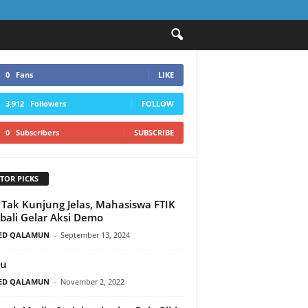
0
Fans
LIKE
3,912
Followers
FOLLOW
0
Subscribers
SUBSCRIBE
TOR PICKS
i Tak Kunjung Jelas, Mahasiswa FTIK
ali Gelar Aksi Demo
ED QALAMUN
-
September 13, 2024
du
ED QALAMUN
-
November 2, 2022