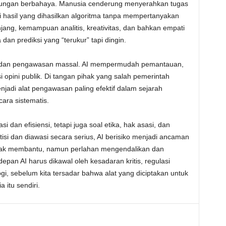
antungan berbahaya. Manusia cenderung menyerahkan tugas
i hasil yang dihasilkan algoritma tanpa mempertanyakan
jang, kemampuan analitis, kreativitas, dan bahkan empati
 dan prediksi yang “terukur” tapi dingin.
rol dan pengawasan massal. AI mempermudah pemantauan,
 opini publik. Di tangan pihak yang salah pemerintah
njadi alat pengawasan paling efektif dalam sejarah
ara sistematis.
i dan efisiensi, tetapi juga soal etika, hak asasi, dan
isi dan diawasi secara serius, AI berisiko menjadi ancaman
mpak membantu, namun perlahan mengendalikan dan
an AI harus dikawal oleh kesadaran kritis, regulasi
gi, sebelum kita tersadar bahwa alat yang diciptakan untuk
 itu sendiri.