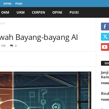
OPINI
PUISI
OKM
UKM
CERPEN
OPINI
PUISI
ng AI
wah Bayang-bayang AI
154
0
EDI
Janj
Kemb
PEMR
Rin
PEMR