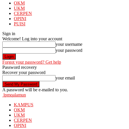
OKM
UKM
CERPEN
OPINI
PUISI
Sign in
Welcome! Log into your account
your username
your password
Forgot your password? Get help
Password recovery
Recover your password
your email
A password will be e-mailed to you.
lpmqalamun
KAMPUS
OKM
UKM
CERPEN
OPINI