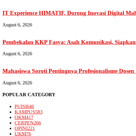
IT Experience HIMATIF, Dorong Inovasi Digital Ma
August 6, 2026
Pembekalan KKP Fasya: Asah Komunikasi, Siapkan 
August 6, 2026
Mahasiswa Soroti Pentingnya Profesionalisme Dose
August 6, 2026
POPULAR CATEGORY
PUISI
646
KAMPUS
583
OKM
417
CERPEN
266
OPINI
221
UKM
76