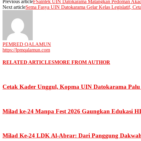
Previous article
FSaintek UIN Datokarama Matangkan Pedoman Akadem
Next article
Sema Fasya UIN Datokarama Gelar Kelas Legislatif, Cet
PEMRED QALAMUN
https://lpmqalamun.com
RELATED ARTICLES
MORE FROM AUTHOR
Cetak Kader Unggul, Kopma UIN Datokarama Pal
Milad ke-24 Manpa Fest 2026 Gaungkan Edukasi H
Milad Ke-24 LDK Al-Abrar: Dari Panggung Dakwah 