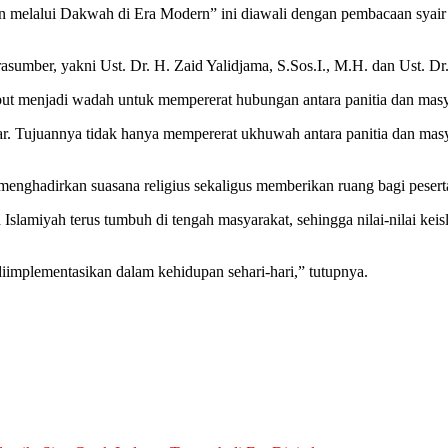
elalui Dakwah di Era Modern” ini diawali dengan pembacaan syair Ma
umber, yakni Ust. Dr. H. Zaid Yalidjama, S.Sos.I., M.H. dan Ust. Dr.
menjadi wadah untuk mempererat hubungan antara panitia dan masyarak
r. Tujuannya tidak hanya mempererat ukhuwah antara panitia dan mas
 menghadirkan suasana religius sekaligus memberikan ruang bagi pe
 Islamiyah terus tumbuh di tengah masyarakat, sehingga nilai-nilai k
iimplementasikan dalam kehidupan sehari-hari,” tutupnya.