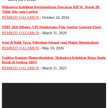
Mahasiswa Keluhkan Keterlambatan Pencairan KIP-K, Warek III:
Tidak Ada yang Lambat
PEMRED QALAMUN
-
October 24, 2024
SNBT 2026 Dibuka: UIN Datokarama Palu Sambut Generasi Emas!
PEMRED QALAMUN
-
March 31, 2026
Ironi di Balik Tawa: Pelecehan Seksual yang Makin Dinormalisasi
PEMRED QALAMUN
-
May 19, 2026
Fasilitas Kampus Memprihatinkan, Mahasiswa Keluhkan Kipas Angin
Rusak di Gedung SBSN
PEMRED QALAMUN
-
March 21, 2025