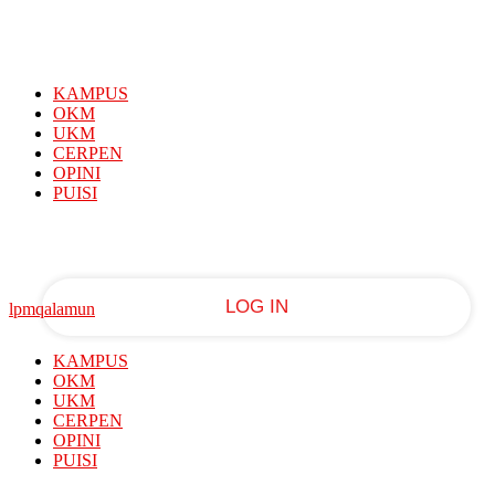
Sign in
PASSWORD RECOVERY
SIGN IN
Welcome!
KAMPUS
Log into your account
OKM
UKM
CERPEN
OPINI
PUISI
your username
your password
lpmqalamun
KAMPUS
Forgot your password?
OKM
UKM
CERPEN
OPINI
Recover your password
PUISI
EDUFEST 2026: Asah Skill Bahasa Inggris,