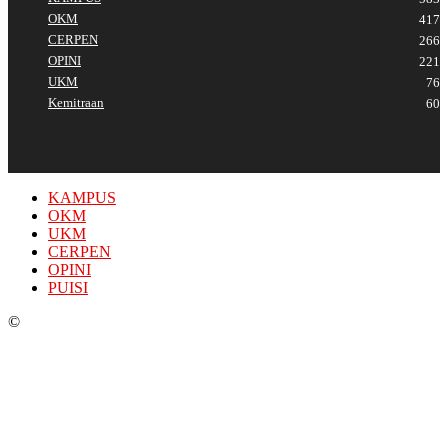
OKM
417
CERPEN
266
OPINI
221
UKM
76
Kemitraan
60
KAMPUS
OKM
UKM
CERPEN
OPINI
PUISI
©