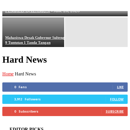
Siapkan Generasi Tangguh di Era Digital
CERPEN
PEMRED QALAMUN
-
June 26, 2026
Hard News
your email
KAMPUS
Kemitraan
NASIONAL
OKM
OPINI
Mahasiswa Desak Gubernur Sulteng:
9 Tuntutan 1 Tanda Tangan
PUISI
UKM
Hard News
Home
Hard News
0
Fans
LIKE
3,912
Followers
FOLLOW
0
Subscribers
SUBSCRIBE
EDITOR PICKS