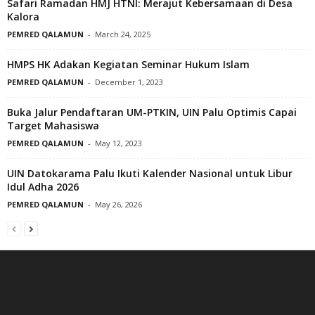
Safari Ramadan HMJ HTNI: Merajut Kebersamaan di Desa
Kalora
n
PEMRED QALAMUN
-
March 24, 2025
HMPS HK Adakan Kegiatan Seminar Hukum Islam
PEMRED QALAMUN
-
December 1, 2023
Buka Jalur Pendaftaran UM-PTKIN, UIN Palu Optimis Capai
Target Mahasiswa
PEMRED QALAMUN
-
May 12, 2023
UIN Datokarama Palu Ikuti Kalender Nasional untuk Libur
Idul Adha 2026
PEMRED QALAMUN
-
May 26, 2026