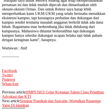
”Harapan saya untuk Menwa Sulteng agar tetap mempertahankan
persatuan ini dan tidak mudah dipecah dan dimanfaatkan oleh
oknum-oknum Ormas. Dan untuk Rektor saya harap lebih
memperhatikan kami UKM-UKM yang selalu berusaha menaikkan
eksistensi kampus, tapi kurangnya perhatian dan dukungan dari
kampus sendiri terutama masalah anggaran berkelit tidak ada dana
hibah. Bagaimana mau berkembang jika tidak didukung dari
kampusnya. Mahasiswa dituntut berkreatifitas tapi dukungan
kampus hanya sekedar dukungan ucapan belaka tapi tidak paham
dengan keinginan kami”, harapnya.
Wartawan : Jinif
————-
Facebook
Twitter
Pinterest
WhatsApp
Previous article
HMPS HES Gelar Kegiatan Talent Class Pelatihan
Advokasi dan KTI
Next article
Seminar Pranikah dan Suscatin, Wujudkan Pasangan
Yang Di idamkan