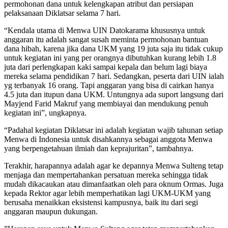
permohonan dana untuk kelengkapan atribut dan persiapan
pelaksanaan Diklatsar selama 7 hari.
“Kendala utama di Menwa UIN Datokarama khususnya untuk
anggaran itu adalah sangat susah meminta permohonan bantuan
dana hibah, karena jika dana UKM yang 19 juta saja itu tidak cukup
untuk kegiatan ini yang per orangnya dibutuhkan kurang lebih 1.8
juta dari perlengkapan kaki sampai kepala dan belum lagi biaya
mereka selama pendidikan 7 hari. Sedangkan, peserta dari UIN ialah
yg terbanyak 16 orang. Tapi anggaran yang bisa di cairkan hanya
4.5 juta dan itupun dana UKM. Untungnya ada suport langsung dari
Mayjend Farid Makruf yang membiayai dan mendukung penuh
kegiatan ini”, ungkapnya.
“Padahal kegiatan Diklatsar ini adalah kegiatan wajib tahunan setiap
Menwa di Indonesia untuk disahkannya sebagai anggota Menwa
yang berpengetahuan ilmiah dan keprajuritan”, tambahnya.
Terakhir, harapannya adalah agar ke depannya Menwa Sulteng tetap
menjaga dan mempertahankan persatuan mereka sehingga tidak
mudah dikacaukan atau dimanfaatkan oleh para oknum Ormas. Juga
kepada Rektor agar lebih memperhatikan lagi UKM-UKM yang
berusaha menaikkan eksistensi kampusnya, baik itu dari segi
anggaran maupun dukungan.