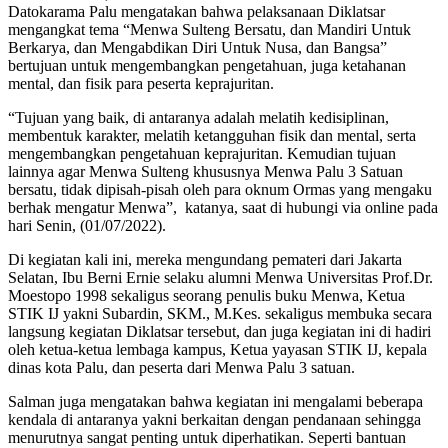
Datokarama Palu mengatakan bahwa pelaksanaan Diklatsar
mengangkat tema “Menwa Sulteng Bersatu, dan Mandiri Untuk
Berkarya, dan Mengabdikan Diri Untuk Nusa, dan Bangsa”
bertujuan untuk mengembangkan pengetahuan, juga ketahanan
mental, dan fisik para peserta keprajuritan.
“Tujuan yang baik, di antaranya adalah melatih kedisiplinan,
membentuk karakter, melatih ketangguhan fisik dan mental, serta
mengembangkan pengetahuan keprajuritan. Kemudian tujuan
lainnya agar Menwa Sulteng khususnya Menwa Palu 3 Satuan
bersatu, tidak dipisah-pisah oleh para oknum Ormas yang mengaku
berhak mengatur Menwa”, katanya, saat di hubungi via online pada
hari Senin, (01/07/2022).
Di kegiatan kali ini, mereka mengundang pemateri dari Jakarta
Selatan, Ibu Berni Ernie selaku alumni Menwa Universitas Prof.Dr.
Moestopo 1998 sekaligus seorang penulis buku Menwa, Ketua
STIK IJ yakni Subardin, SKM., M.Kes. sekaligus membuka secara
langsung kegiatan Diklatsar tersebut, dan juga kegiatan ini di hadiri
oleh ketua-ketua lembaga kampus, Ketua yayasan STIK IJ, kepala
dinas kota Palu, dan peserta dari Menwa Palu 3 satuan.
Salman juga mengatakan bahwa kegiatan ini mengalami beberapa
kendala di antaranya yakni berkaitan dengan pendanaan sehingga
menurutnya sangat penting untuk diperhatikan. Seperti bantuan