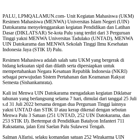
PALU, LPMQALAMUN.com- Unit Kegiatan Mahasiswa (UKM)
Resimen Mahasiswa (MENWA) Universitas Islam Negeri (UIN)
Datokarama menyelenggarakan kegiatan Pendidikan dan Latihan
Dasar (DIKLATSAR) Se-kota Palu yang terdiri dari 3 Perguruan
Tinggi yakni MENWA Universitas Tadulako (UNTAD), MENWA
UIN Datokarama dan MENWA Sekolah Tinggi Ilmu Kesehatan
Indonesia Jaya (STIK IJ) Palu.
Resimen Mahasiswa adalah salah satu UKM yang bergerak di
bidang kekuatan sipil dan dilatih serta dipersiapkan untuk
mempertahankan Negara Kesatuan Republik Indonesia (NKRI)
sebagai perwujudan Sistem Pertahanan dan Keamanan Rakyat
Semesta (Sishankamrata).
Kali ini Menwa UIN Datokarama mengadakan kegiatan Diklatsar
tahunan yang berlangsung selama 7 hari, dimulai dari tanggal 25 Juli
s.d 31 Juli 2022 bersama dengan dua Perguruan Tinggi lainnya
yakni UNTAD dan STIK IJ atau kerap dikenal dengan sebutan
Menwa Palu 3 Satuan (251 UNTAD, 252 UIN Datokarama, dan
253 STIK IJ). Bertempat di Pendidikan Batalyon Infanteri 711
Raksatama, jalan Emi Saelan Palu Sulawesi Tengah.
Salman Alfarisi, selaku komandan satuan 252 Wirakarma UIN