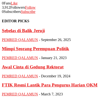
0
Fans
Like
3,912
Followers
Follow
0
Subscribers
Subscribe
EDITOR PICKS
Sebelas di Balik Jeruji
PEMRED QALAMUN
-
September 26, 2025
Mimpi Seorang Perempuan Politik
PEMRED QALAMUN
-
January 21, 2023
Awal Cinta di Gedung Rektorat
PEMRED QALAMUN
-
December 19, 2024
FTIK Resmi Lantik Para Pengurus Harian OKM
PEMRED QALAMUN
-
March 7, 2023