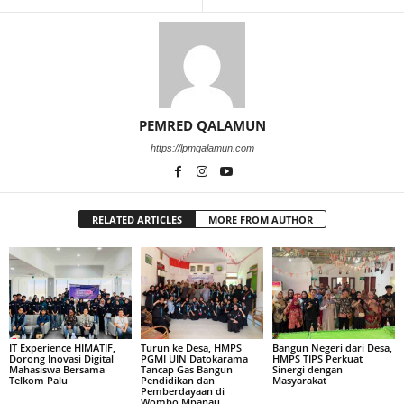
PEMRED QALAMUN
https://lpmqalamun.com
RELATED ARTICLES
MORE FROM AUTHOR
IT Experience HIMATIF,
Turun ke Desa, HMPS
Bangun Negeri dari Desa,
Dorong Inovasi Digital
PGMI UIN Datokarama
HMPS TIPS Perkuat
Mahasiswa Bersama
Tancap Gas Bangun
Sinergi dengan
Telkom Palu
Pendidikan dan
Masyarakat
Pemberdayaan di
Wombo Mpanau