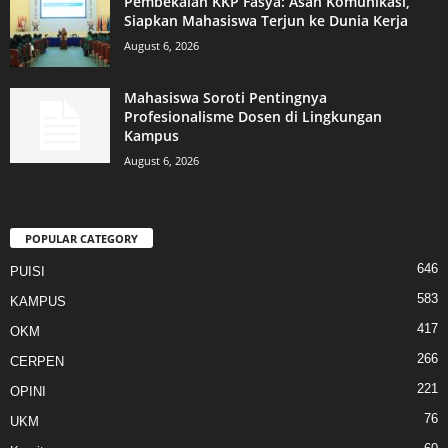
Pembekalan KKP Fasya: Asah Komunikasi,
Siapkan Mahasiswa Terjun ke Dunia Kerja
August 6, 2026
Mahasiswa Soroti Pentingnya
Profesionalisme Dosen di Lingkungan
Kampus
August 6, 2026
POPULAR CATEGORY
646
PUISI
583
KAMPUS
417
OKM
266
CERPEN
221
OPINI
76
UKM