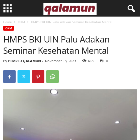
Home
OKM
HMPS BKI UIN Palu Adakan Seminar Kesehatan Mental
l
OKM
HMPS BKI UIN Palu Adakan
p
Seminar Kesehatan Mental
m
By
PEMRED QALAMUN
-
November 18, 2023
418
0
q
a
l
a
m
u