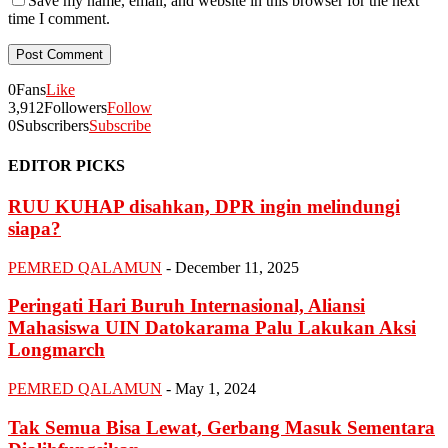
Save my name, email, and website in this browser for the next
time I comment.
0
Fans
Like
3,912
Followers
Follow
0
Subscribers
Subscribe
EDITOR PICKS
RUU KUHAP disahkan, DPR ingin melindungi
siapa?
PEMRED QALAMUN
-
December 11, 2025
Peringati Hari Buruh Internasional, Aliansi
Mahasiswa UIN Datokarama Palu Lakukan Aksi
Longmarch
PEMRED QALAMUN
-
May 1, 2024
Tak Semua Bisa Lewat, Gerbang Masuk Sementara