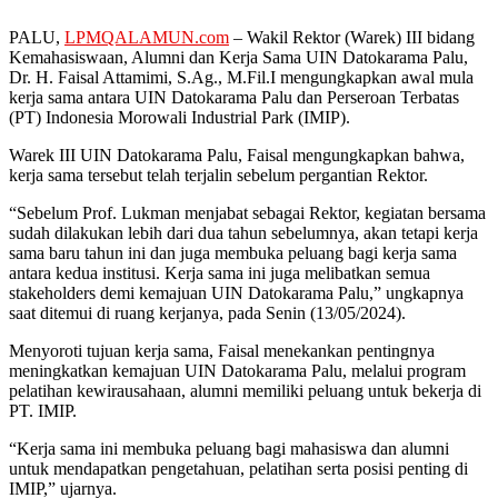
PALU,
LPMQALAMUN.com
– Wakil Rektor (Warek) III bidang
Kemahasiswaan, Alumni dan Kerja Sama UIN Datokarama Palu,
Dr. H. Faisal Attamimi, S.Ag., M.Fil.I mengungkapkan awal mula
kerja sama antara UIN Datokarama Palu dan Perseroan Terbatas
(PT) Indonesia Morowali Industrial Park (IMIP).
Warek III UIN Datokarama Palu, Faisal mengungkapkan bahwa,
kerja sama tersebut telah terjalin sebelum pergantian Rektor.
“Sebelum Prof. Lukman menjabat sebagai Rektor, kegiatan bersama
sudah dilakukan lebih dari dua tahun sebelumnya, akan tetapi kerja
sama baru tahun ini dan juga membuka peluang bagi kerja sama
antara kedua institusi. Kerja sama ini juga melibatkan semua
stakeholders demi kemajuan UIN Datokarama Palu,” ungkapnya
saat ditemui di ruang kerjanya, pada Senin (13/05/2024).
Menyoroti tujuan kerja sama, Faisal menekankan pentingnya
meningkatkan kemajuan UIN Datokarama Palu, melalui program
pelatihan kewirausahaan, alumni memiliki peluang untuk bekerja di
PT. IMIP.
“Kerja sama ini membuka peluang bagi mahasiswa dan alumni
untuk mendapatkan pengetahuan, pelatihan serta posisi penting di
IMIP,” ujarnya.