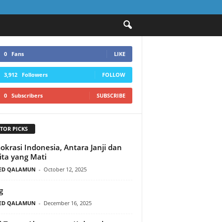
0
Fans
LIKE
3,912
Followers
FOLLOW
0
Subscribers
SUBSCRIBE
TOR PICKS
krasi Indonesia, Antara Janji dan
ita yang Mati
ED QALAMUN
-
October 12, 2025
g
ED QALAMUN
-
December 16, 2025