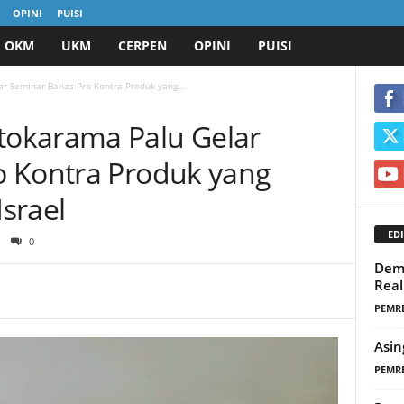
OPINI
PUISI
OKM
UKM
CERPEN
OPINI
PUISI
 Seminar Bahas Pro Kontra Produk yang...
okarama Palu Gelar
o Kontra Produk yang
Israel
EDI
0
Demo
Real
PEMR
Asin
PEMR