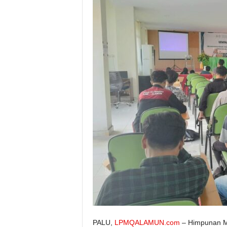
PALU,
LPMQALAMUN.com
– Himpunan M