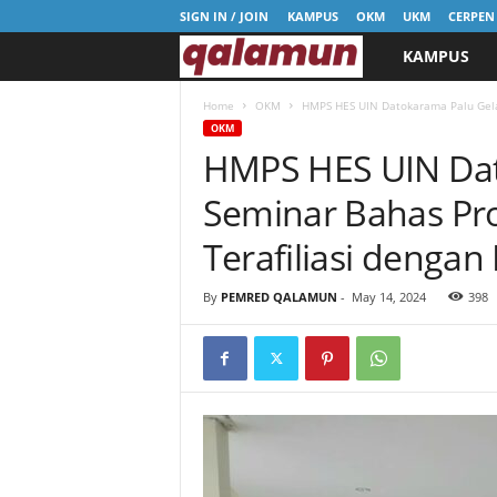
SIGN IN / JOIN
KAMPUS
OKM
UKM
CERPEN
KAMPUS
l
p
Home
OKM
HMPS HES UIN Datokarama Palu Gelar
OKM
HMPS HES UIN Dat
m
Seminar Bahas Pr
q
Terafiliasi dengan 
a
By
PEMRED QALAMUN
-
May 14, 2024
398
l
a
m
u
n