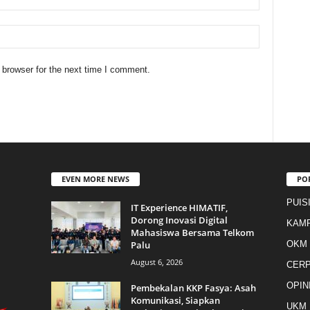
 browser for the next time I comment.
EVEN MORE NEWS
PO
PUIS
IT Experience HIMATIF,
Dorong Inovasi Digital
KAM
Mahasiswa Bersama Telkom
Palu
OKM
August 6, 2026
CER
OPIN
Pembekalan KKP Fasya: Asah
Komunikasi, Siapkan
UKM