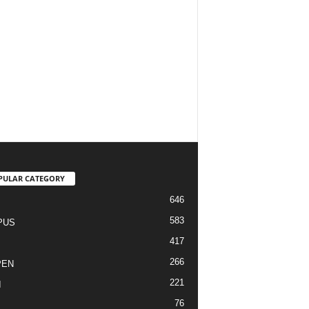
PULAR CATEGORY
646
I
583
PUS
417
266
PEN
221
I
76