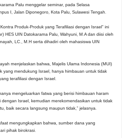
okarama Palu menggelar seminar, pada Selasa
us I, Jalan Diponegoro, Kota Palu, Sulawesi Tengah.
ntra Produk-Produk yang Terafiliasi dengan Israel” ini
ur) HES UIN Datokarama Palu, Wahyuni, M.A dan diisi oleh
Inayah, LC., M.H serta dihadiri oleh mahasiswa UIN
ayah menjelaskan bahwa, Majelis Ulama Indonesia (MUI)
duk yang mendukung Israel, hanya himbauan untuk tidak
g terafiliasi dengan Israel.
UI hanya mengeluarkan fatwa yang berisi himbauan haram
i dengan Israel, kemudian merekomendasikan untuk tidak
, baik secara langsung maupun tidak,” jelasnya.
Syafaat mengungkapkan bahwa, sumber dana yang
ri pihak birokrasi.