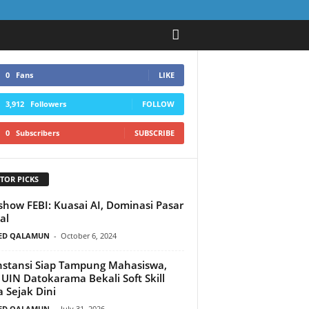
0
Fans
LIKE
3,912
Followers
FOLLOW
0
Subscribers
SUBSCRIBE
TOR PICKS
show FEBI: Kuasai AI, Dominasi Pasar
al
ED QALAMUN
-
October 6, 2024
nstansi Siap Tampung Mahasiswa,
 UIN Datokarama Bekali Soft Skill
a Sejak Dini
ED QALAMUN
-
July 31, 2026