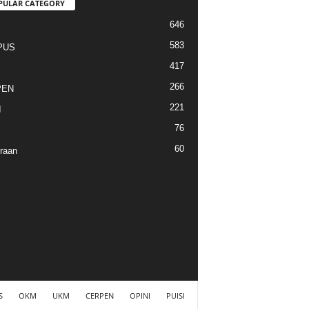
PULAR CATEGORY
646
I
583
PUS
417
266
PEN
221
I
76
60
raan
S
OKM
UKM
CERPEN
OPINI
PUISI