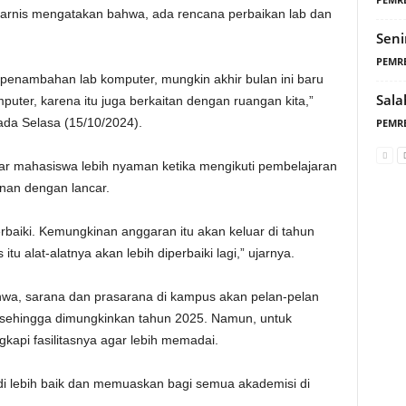
arnis mengatakan bahwa, ada rencana perbaikan lab dan
Seni
PEMR
 penambahan lab komputer, mungkin akhir bulan ini baru
Sal
uter, karena itu juga berkaitan dengan ruangan kita,”
pada Selasa (15/10/2024).
PEMR
 agar mahasiswa lebih nyaman ketika mengikuti pembelajaran
anan dengan lancar.
perbaiki. Kemungkinan anggaran itu akan keluar di tahun
u alat-alatnya akan lebih diperbaiki lagi,” ujarnya.
wa, sarana dan prasarana di kampus akan pelan-pelan
 sehingga dimungkinkan tahun 2025. Namun, untuk
kapi fasilitasnya agar lebih memadai.
di lebih baik dan memuaskan bagi semua akademisi di