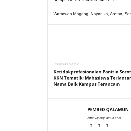
Wartawan Magang: Nayanika, Aretha, Sen
Previous article
Ketidakprofesionalan Panitia Soro
KKN Tematik: Mahasiswa Terlantar
Nama Baik Kampus Terancam
PEMRED QALAMUN
https://lpmqalamun.com