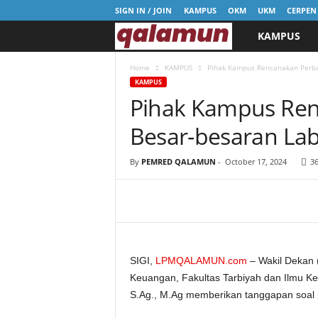
SIGN IN / JOIN
KAMPUS
OKM
UKM
CERPEN
KAMPUS
l
p
Home
KAMPUS
Pihak Kampus Rencanakan Perba
KAMPUS
Pihak Kampus Ren
m
Besar-besaran Lab
q
a
By
PEMRED QALAMUN
-
October 17, 2024
3
l
a
m
SIGI,
LPMQALAMUN.com
– Wakil Dekan 
Keuangan, Fakultas Tarbiyah dan Ilmu Ke
u
S.Ag., M.Ag memberikan tanggapan soal p
n