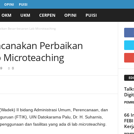
OPINI
PUISI
OKM
UKM
CERPEN
OPINI
PUISI
ikan Besar-besaran Lab Microteaching
canakan Perbaikan
 Microteaching
69
0
EDI
Talk
Digit
PEMR
(Wadek) II bidang Administrasi Umum, Perencanaan, dan
66 I
guruan (FTIK), UIN Datokarama Palu, Dr. H. Suharnis,
FEBI
enggunaan dan fasilitas yang ada di lab
microteaching
.
Kerj
PEMR