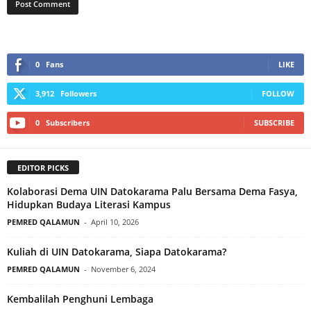
0
Fans
LIKE
3,912
Followers
FOLLOW
0
Subscribers
SUBSCRIBE
EDITOR PICKS
Kolaborasi Dema UIN Datokarama Palu Bersama Dema Fasya,
Hidupkan Budaya Literasi Kampus
PEMRED QALAMUN
-
April 10, 2026
Kuliah di UIN Datokarama, Siapa Datokarama?
PEMRED QALAMUN
-
November 6, 2024
Kembalilah Penghuni Lembaga