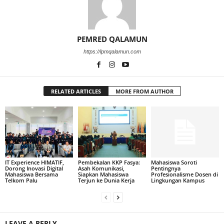
PEMRED QALAMUN
https://lpmqalamun.com
RELATED ARTICLES
MORE FROM AUTHOR
IT Experience HIMATIF,
Pembekalan KKP Fasya:
Mahasiswa Soroti
Dorong Inovasi Digital
Asah Komunikasi,
Pentingnya
Mahasiswa Bersama
Siapkan Mahasiswa
Profesionalisme Dosen di
Telkom Palu
Terjun ke Dunia Kerja
Lingkungan Kampus
LEAVE A REPLY