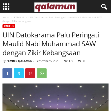
Home
KAMPUS
UIN Datokarama Palu Peringati Maulid Nabi Muhammad SAW
l
dengan Zikir Kebangsaan
KAMPUS
p
UIN Datokarama Palu Peringati
Maulid Nabi Muhammad SAW
m
dengan Zikir Kebangsaan
q
By
PEMRED QALAMUN
-
September 5, 2025
177
0
a
l
a
m
u