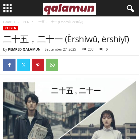
Home
CERPEN
二十五，二十一 (Èrshíwǔ, èrshíyī)
l
CERPEN
二十五，二十一 (Èrshíwǔ, èrshíyī)
p
By
PEMRED QALAMUN
-
September 27, 2025
238
0
m
q
a
l
a
m
u