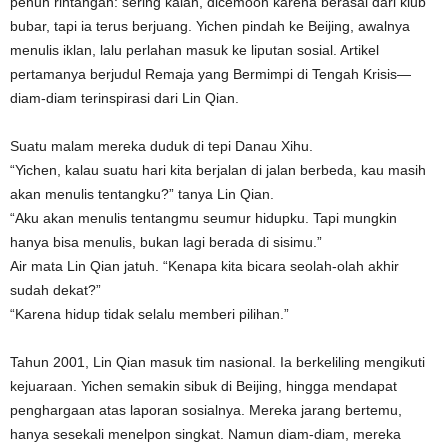
penuh rintangan: sering kalah, dicemooh karena berasal dari klub
bubar, tapi ia terus berjuang. Yichen pindah ke Beijing, awalnya
menulis iklan, lalu perlahan masuk ke liputan sosial. Artikel
pertamanya berjudul Remaja yang Bermimpi di Tengah Krisis—
diam-diam terinspirasi dari Lin Qian.
Suatu malam mereka duduk di tepi Danau Xihu.
“Yichen, kalau suatu hari kita berjalan di jalan berbeda, kau masih
akan menulis tentangku?” tanya Lin Qian.
“Aku akan menulis tentangmu seumur hidupku. Tapi mungkin
hanya bisa menulis, bukan lagi berada di sisimu.”
Air mata Lin Qian jatuh. “Kenapa kita bicara seolah-olah akhir
sudah dekat?”
“Karena hidup tidak selalu memberi pilihan.”
Tahun 2001, Lin Qian masuk tim nasional. Ia berkeliling mengikuti
kejuaraan. Yichen semakin sibuk di Beijing, hingga mendapat
penghargaan atas laporan sosialnya. Mereka jarang bertemu,
hanya sesekali menelpon singkat. Namun diam-diam, mereka