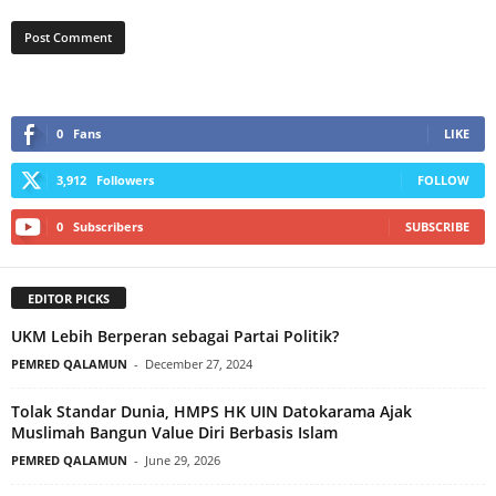
0
Fans
LIKE
3,912
Followers
FOLLOW
0
Subscribers
SUBSCRIBE
EDITOR PICKS
UKM Lebih Berperan sebagai Partai Politik?
PEMRED QALAMUN
-
December 27, 2024
Tolak Standar Dunia, HMPS HK UIN Datokarama Ajak
Muslimah Bangun Value Diri Berbasis Islam
PEMRED QALAMUN
-
June 29, 2026