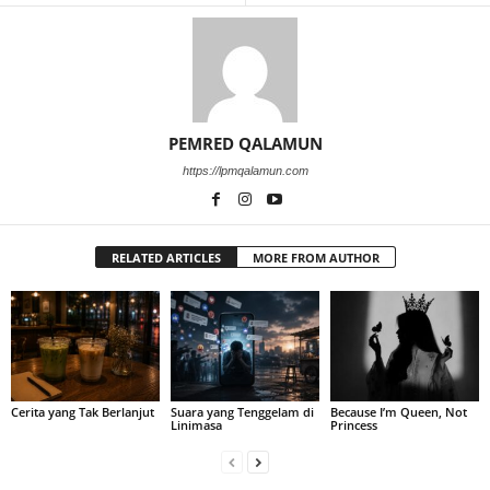
PEMRED QALAMUN
https://lpmqalamun.com
RELATED ARTICLES
MORE FROM AUTHOR
Cerita yang Tak Berlanjut
Suara yang Tenggelam di
Because I’m Queen, Not
Linimasa
Princess