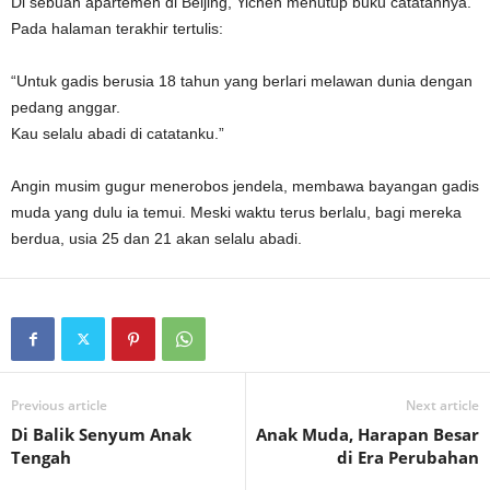
Di sebuah apartemen di Beijing, Yichen menutup buku catatannya.
Pada halaman terakhir tertulis:
“Untuk gadis berusia 18 tahun yang berlari melawan dunia dengan
pedang anggar.
Kau selalu abadi di catatanku.”
Angin musim gugur menerobos jendela, membawa bayangan gadis
muda yang dulu ia temui. Meski waktu terus berlalu, bagi mereka
berdua, usia 25 dan 21 akan selalu abadi.
Previous article
Next article
Di Balik Senyum Anak
Anak Muda, Harapan Besar
Tengah
di Era Perubahan