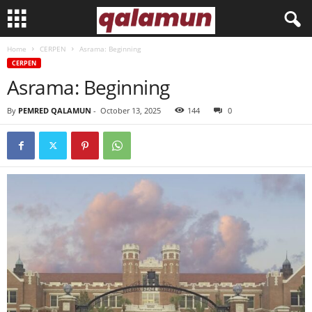
Home
CERPEN
Asrama: Beginning
l
CERPEN
Asrama: Beginning
p
By
PEMRED QALAMUN
-
October 13, 2025
144
0
m
q
a
l
a
m
u