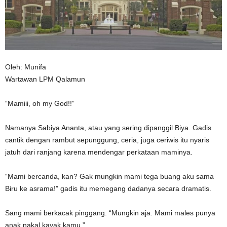
n
Oleh: Munifa
Wartawan LPM Qalamun
“Mamiii, oh my God!!”
Namanya Sabiya Ananta, atau yang sering dipanggil Biya. Gadis
cantik dengan rambut sepunggung, ceria, juga ceriwis itu nyaris
jatuh dari ranjang karena mendengar perkataan maminya.
“Mami bercanda, kan? Gak mungkin mami tega buang aku sama
Biru ke asrama!” gadis itu memegang dadanya secara dramatis.
Sang mami berkacak pinggang. “Mungkin aja. Mami males punya
anak nakal kayak kamu.”