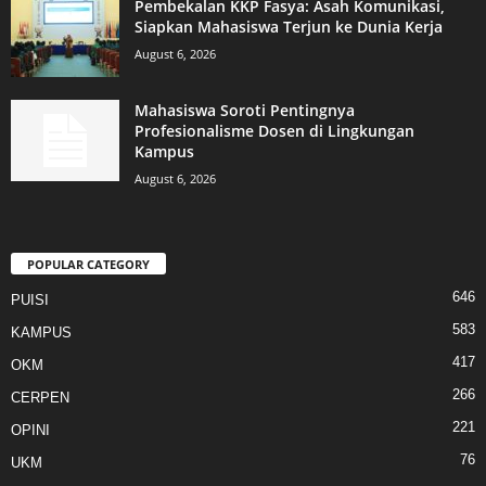
Pembekalan KKP Fasya: Asah Komunikasi,
Siapkan Mahasiswa Terjun ke Dunia Kerja
August 6, 2026
Mahasiswa Soroti Pentingnya
Profesionalisme Dosen di Lingkungan
Kampus
August 6, 2026
POPULAR CATEGORY
646
PUISI
583
KAMPUS
417
OKM
266
CERPEN
221
OPINI
76
UKM