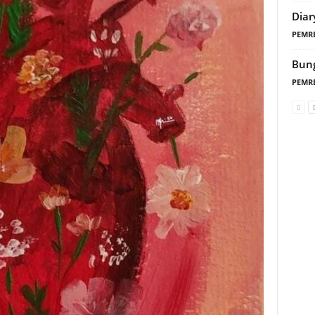
Diar
PEMR
Bung
PEMR