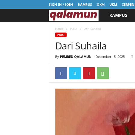
SIGN IN / JOIN
KAMPUS
OKM
UKM
CERPEN
KAMPUS
l
p
Home
PUISI
Dari Suhaila
PUISI
Dari Suhaila
m
q
By
PEMRED QALAMUN
-
December 15, 2025
a
l
a
m
u
n