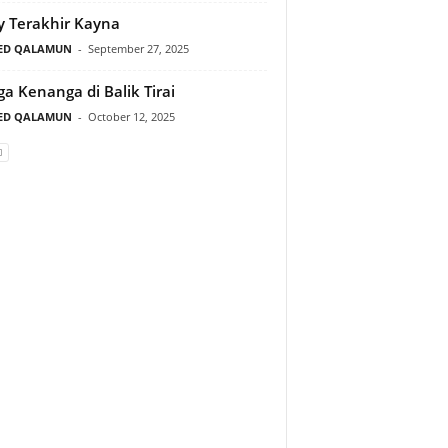
y Terakhir Kayna
ED QALAMUN
-
September 27, 2025
a Kenanga di Balik Tirai
ED QALAMUN
-
October 12, 2025