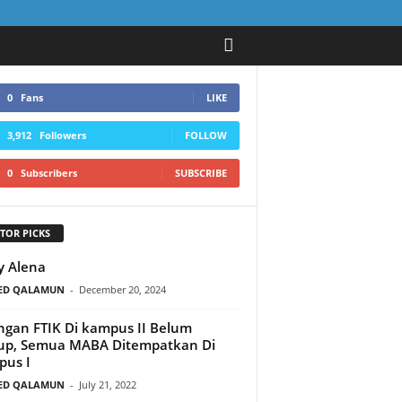
0
Fans
LIKE
3,912
Followers
FOLLOW
0
Subscribers
SUBSCRIBE
TOR PICKS
y Alena
ED QALAMUN
-
December 20, 2024
gan FTIK Di kampus II Belum
up, Semua MABA Ditempatkan Di
us I
ED QALAMUN
-
July 21, 2022