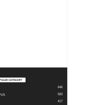
PULAR CATEGORY
646
I
583
PUS
417