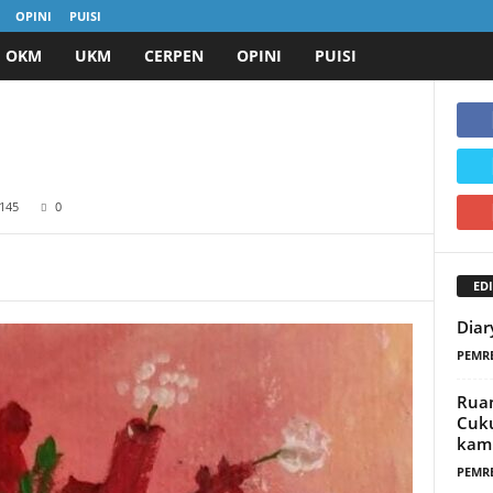
OPINI
PUISI
OKM
UKM
CERPEN
OPINI
PUISI
145
0
EDI
Diar
PEMR
Ruan
Cuk
kamp
PEMR