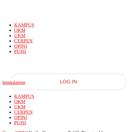
Sign in
PASSWORD RECOVERY
SIGN IN
Welcome!
KAMPUS
Log into your account
OKM
UKM
CERPEN
OPINI
PUISI
your username
your password
lpmqalamun
KAMPUS
Forgot your password?
OKM
UKM
CERPEN
OPINI
Recover your password
PUISI