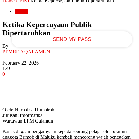
Home
OPINI
Ketika Kepercayaan Publik Dipertaruhkan
OPINI
your email
Ketika Kepercayaan Publik
Dipertaruhkan
By
PEMRED QALAMUN
-
February 22, 2026
139
0
Oleh: Nurhalisa Humairah
Jurusan: Informatika
Wartawan LPM Qalamun
Kasus dugaan penganiyaan kepada seorang pelajar oleh oknum
anggota Brimob di Maluku kembali mencoreng wajah penegakan