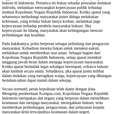
hukum di Indonesia. Peristiwa ini bukan sekadar persoalan tindakan
individu, melainkan menyangkut kepercayaan publik terhadap
institusi Kepolisian Negara Republik Indonesia. Ketika aparat yang
seharusnya melindungi masyarakat justru diduga melakukan
kekerasan, yang terluka bukan hanya korban, melainkan juga
kepercayaan terhadap pembela masyarakat hukum. Jika
kepercayaan itu hilang, masyarakat akan kebingungan mencari
perlindungan dan keadilan.
Pada hakikatnya, polisi berperan sebagai pelindung dan pengayom
masyarakat. Kehadiran mereka bukan untuk menakut-nakuti,
melainkan untuk memberikan rasa aman. Sebagai bagian dari
Kepolisian Negara Republik Indonesia, setiap aparat memikul
tanggung jawab besar dalam menjaga kepercayaan masyarakat.
Ketika aparat bertindak tegas sekaligus berempati, wibawa hukum
akan tumbuh secara alami. Sebaliknya, jika aparat justru terlibat
dalam tindakan yang merugikan warga, kepercayaan yang dibangun
bertahun-tahun dapat runtuh dalam sekejap.
Secara normatif, peran kepolisian telah diatur dengan jelas.
Mengutip pemberitaan Kompas.com, Kepolisian Negara Republik
Indonesia merupakan alat negara yang berperan dalam memelihara
keamanan dan menjaga masyarakat, menegakkan hukum, serta
memberikan perlindungan, pengayoman, dan pelayanan kepada
masyarakat demi terwujudnya keamanan dalam negeri.