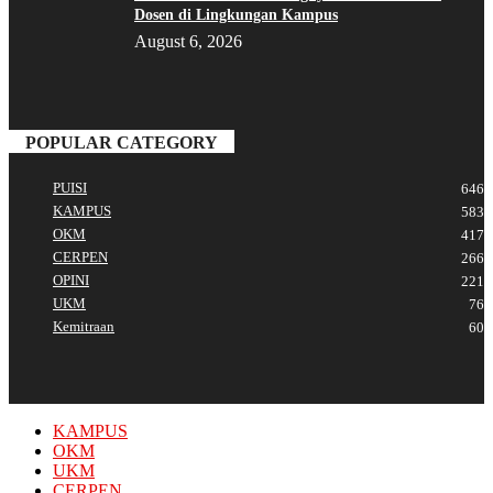
Dosen di Lingkungan Kampus
August 6, 2026
POPULAR CATEGORY
PUISI
646
KAMPUS
583
OKM
417
CERPEN
266
OPINI
221
UKM
76
Kemitraan
60
KAMPUS
OKM
UKM
CERPEN