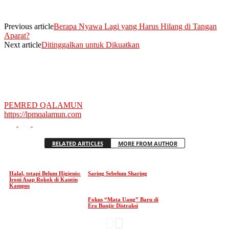
Previous article
Berapa Nyawa Lagi yang Harus Hilang di Tangan
Aparat?
Next article
Ditinggalkan untuk Dikuatkan
PEMRED QALAMUN
https://lpmqalamun.com
RELATED ARTICLES
MORE FROM AUTHOR
Halal, tetapi Belum Higienis:
Saring Sebelum Sharing
Ironi Asap Rokok di Kantin
Kampus
Fokus “Mata Uang” Baru di
Era Banjir Distraksi