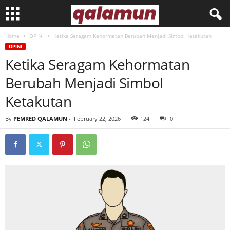
Home
OPINI
Ketika Seragam Kehormatan Berubah Menjadi Simbol Ketakutan
l
OPINI
Ketika Seragam Kehormatan
p
Berubah Menjadi Simbol
m
Ketakutan
q
By
PEMRED QALAMUN
-
February 22, 2026
124
0
a
l
a
m
u