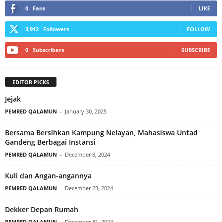
0
Fans
LIKE
3,912
Followers
FOLLOW
0
Subscribers
SUBSCRIBE
EDITOR PICKS
Jejak
PEMRED QALAMUN
-
January 30, 2025
Bersama Bersihkan Kampung Nelayan, Mahasiswa Untad
Gandeng Berbagai Instansi
PEMRED QALAMUN
-
December 8, 2024
Kuli dan Angan-angannya
PEMRED QALAMUN
-
December 23, 2024
Dekker Depan Rumah
PEMRED QALAMUN
-
December 31, 2024