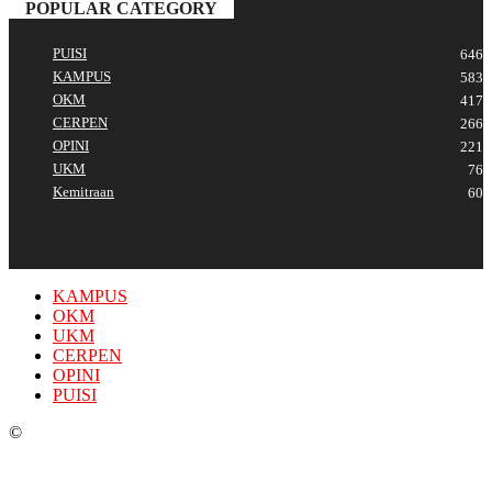
POPULAR CATEGORY
PUISI
646
KAMPUS
583
OKM
417
CERPEN
266
OPINI
221
UKM
76
Kemitraan
60
KAMPUS
OKM
UKM
CERPEN
OPINI
PUISI
©