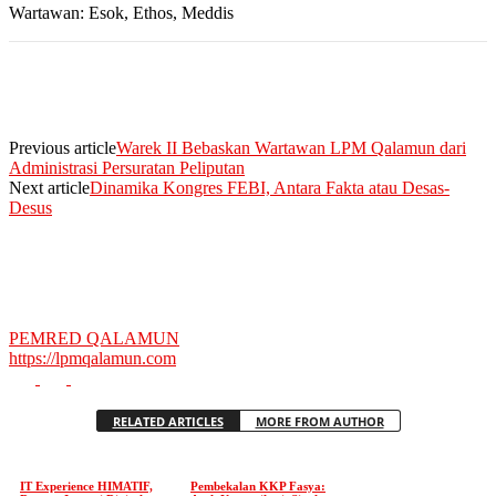
Wartawan: Esok, Ethos, Meddis
Previous article
Warek II Bebaskan Wartawan LPM Qalamun dari
Administrasi Persuratan Peliputan
Next article
Dinamika Kongres FEBI, Antara Fakta atau Desas-
Desus
PEMRED QALAMUN
https://lpmqalamun.com
RELATED ARTICLES
MORE FROM AUTHOR
IT Experience HIMATIF,
Pembekalan KKP Fasya: