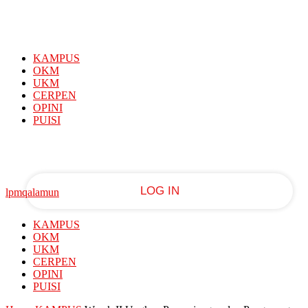
Sign in
PASSWORD RECOVERY
SIGN IN
Welcome!
KAMPUS
Log into your account
OKM
UKM
CERPEN
OPINI
PUISI
your username
your password
lpmqalamun
KAMPUS
Forgot your password?
OKM
UKM
CERPEN
OPINI
Recover your password
PUISI